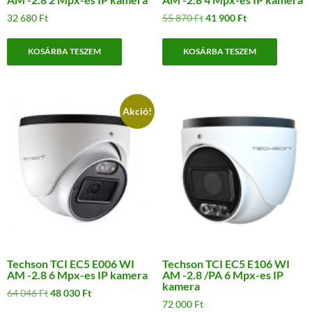
Original
Current
32 680
Ft
55 870
Ft
41 900
Ft
price
price
was:
is:
KOSÁRBA TESZEM
KOSÁRBA TESZEM
55
41
870 Ft.
900 Ft.
Akció!
Techson TCI EC5 E006 WI
Techson TCI EC5 E106 WI
AM -2.8 6 Mpx-es IP kamera
AM -2.8 /PA 6 Mpx-es IP
kamera
Original
Current
64 046
Ft
48 030
Ft
72 000
Ft
price
price