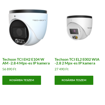
Techson TCI EH2 E104 W
Techson TCI EL2 E002 WIA
AM -2.8 4 Mpx-es IP kamera
-2.8 2 Mpx-es IP kamera
56 890
Ft
27 490
Ft
KOSÁRBA TESZEM
KOSÁRBA TESZEM