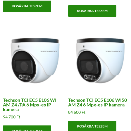
was:
is:
KOSÁRBA TESZEM
64
48
KOSÁRBA TESZEM
046 Ft.
030 Ft.
Techson TCI EC5 E106 WI
Techson TCI EC5 E106 WI50
AM Z4 /PA 6 Mpx-es IP
AM Z4 6 Mpx-es IP kamera
kamera
84 600
Ft
94 700
Ft
KOSÁRBA TESZEM
KOSÁRBA TESZEM