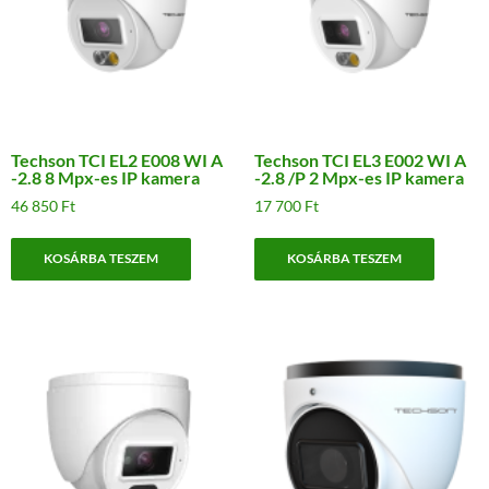
Techson TCI EL2 E008 WI A
Techson TCI EL3 E002 WI A
-2.8 8 Mpx-es IP kamera
-2.8 /P 2 Mpx-es IP kamera
46 850
Ft
17 700
Ft
KOSÁRBA TESZEM
KOSÁRBA TESZEM