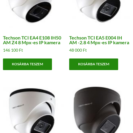
Techson TCI EA4 E108 IH50
Techson TCI EA5 E004 IH
AM Z4 8 Mpx-es IP kamera
AM -2.8 4 Mpx-es IP kamera
146 100
Ft
48 000
Ft
KOSÁRBA TESZEM
KOSÁRBA TESZEM