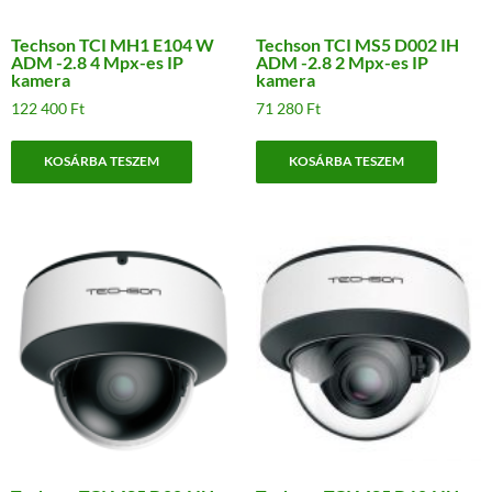
Techson TCI MH1 E104 W
Techson TCI MS5 D002 IH
ADM -2.8 4 Mpx-es IP
ADM -2.8 2 Mpx-es IP
kamera
kamera
122 400
Ft
71 280
Ft
KOSÁRBA TESZEM
KOSÁRBA TESZEM