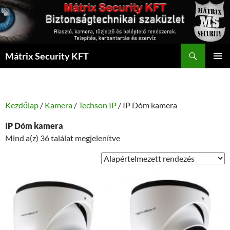
Kilépés
a
tartalomba
Keresés
Mátrix Security KFT
ELSŐDL
MENÜ
Kezdőlap
/
Kamera
/
Techson IP
/ IP Dóm kamera
IP Dóm kamera
Mind a(z) 36 találat megjelenítve