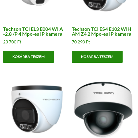
Techson TCI EL3 E004 WI A
Techson TCI ES4 E102 WIH
-2.8 /P 4 Mpx-es IP kamera
AM Z4 2 Mpx-es IP kamera
23 700
Ft
70 290
Ft
KOSÁRBA TESZEM
KOSÁRBA TESZEM