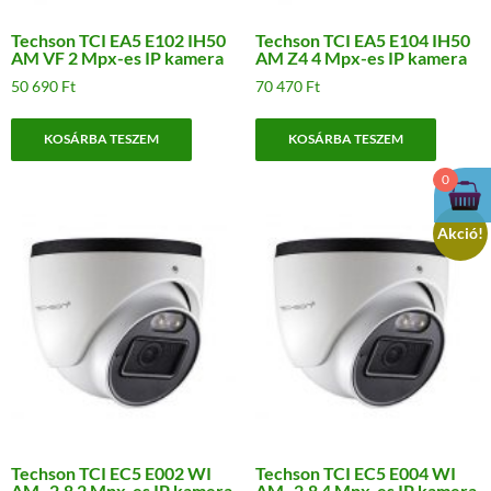
Techson TCI EA5 E102 IH50
Techson TCI EA5 E104 IH50
AM VF 2 Mpx-es IP kamera
AM Z4 4 Mpx-es IP kamera
50 690
Ft
70 470
Ft
KOSÁRBA TESZEM
KOSÁRBA TESZEM
0
Akció!
Techson TCI EC5 E002 WI
Techson TCI EC5 E004 WI
AM -2.8 2 Mpx-es IP kamera
AM -2.8 4 Mpx-es IP kamera