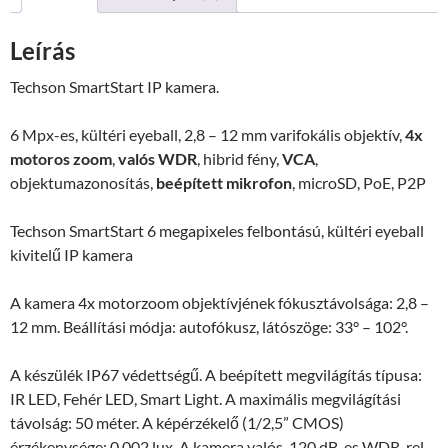
6
Mpx-
Leírás
es
IP
Techson SmartStart IP kamera.
kamera
mennyiség
6 Mpx-es, kültéri eyeball, 2,8 – 12 mm varifokális objektív,
4x
motoros zoom
,
valós WDR
, hibrid fény,
VCA
,
objektumazonosítás,
beépített mikrofon
, microSD, PoE, P2P
Techson SmartStart 6 megapixeles felbontású, kültéri eyeball
kivitelű IP kamera
A kamera 4x motorzoom objektívjének fókusztávolsága: 2,8 –
12 mm. Beállítási módja: autofókusz, látószöge: 33° – 102°.
A készülék IP67 védettségű. A beépített megvilágítás típusa:
IR LED, Fehér LED, Smart Light. A maximális megvilágítási
távolság: 50 méter. A képérzékelő (1/2,5” CMOS)
érzékenysége: 0,002 lux. A kamera valós, 120 dB-es WDR-rel