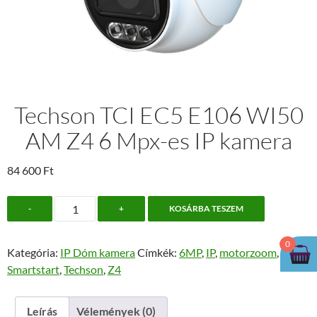
Techson TCI EC5 E106 WI50
AM Z4 6 Mpx-es IP kamera
84 600
Ft
Techson
-
+
KOSÁRBA TESZEM
TCI
EC5
0
Kategória:
IP Dóm kamera
Címkék:
6MP
,
IP
,
motorzoom
,
E106
Smartstart
,
Techson
,
Z4
WI50
AM
Z4
Leírás
Vélemények (0)