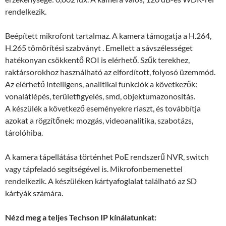
rendelkezik.
Beépített mikrofont tartalmaz. A kamera támogatja a H.264,
H.265 tömörítési szabványt . Emellett a sávszélességet
hatékonyan csökkentő ROI is elérhető. Szűk terekhez,
raktársorokhoz használható az elfordított, folyosó üzemmód.
Az elérhető intelligens, analitikai funkciók a következők:
vonalátlépés, területfigyelés, smd, objektumazonosítás.
A készülék a következő eseményekre riaszt, és továbbítja
azokat a rögzítőnek: mozgás, videoanalitika, szabotázs,
tárolóhiba.
A kamera tápellátása történhet PoE rendszerű NVR, switch
vagy tápfeladó segítségével is. Mikrofonbemenettel
rendelkezik. A készüléken kártyafoglalat található az SD
kártyák számára.
Nézd meg a teljes Techson IP kínálatunkat: