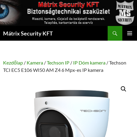
Kilépés
a
tartalomba
Keresés
Mátrix Security KFT
ELSŐDL
MENÜ
Kezdőlap
/
Kamera
/
Techson IP
/
IP Dóm kamera
/ Techson
TCI EC5 E106 WI50 AM Z4 6 Mpx-es IP kamera