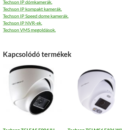
Techson IP dómkamerák.
Techson IP kompakt kamerák.
Techson IP Speed dome kamerák.
Techson IP NVR-ek.
Techson VMS megoldások.
Kapcsolódó termékek
Techson TCI EA5 E004 IH
Techson TCI MS6 E106 WI