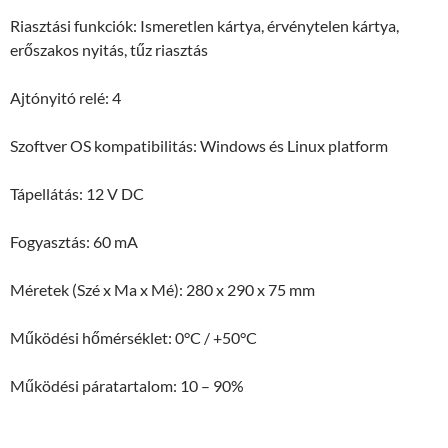
Riasztási funkciók: Ismeretlen kártya, érvénytelen kártya,
erőszakos nyitás, tűz riasztás
Ajtónyitó relé: 4
Szoftver OS kompatibilitás: Windows és Linux platform
Tápellátás: 12 V DC
Fogyasztás: 60 mA
Méretek (Szé x Ma x Mé): 280 x 290 x 75 mm
Működési hőmérséklet: 0°C / +50°C
Működési páratartalom: 10 – 90%