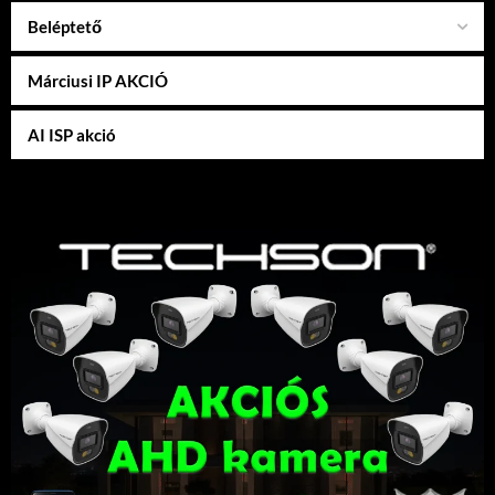
Beléptető
Márciusi IP AKCIÓ
AI ISP akció