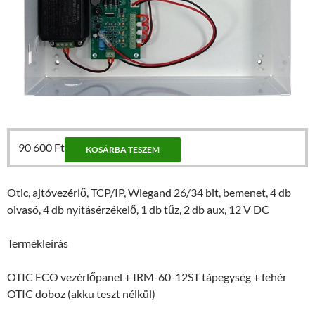
90 600
Ft
KOSÁRBA TESZEM
Otic, ajtóvezérlő, TCP/IP, Wiegand 26/34 bit, bemenet, 4 db
olvasó, 4 db nyitásérzékelő, 1 db tűz, 2 db aux, 12 V DC
Termékleírás
OTIC ECO vezérlőpanel + IRM-60-12ST tápegység + fehér
OTIC doboz (akku teszt nélkül)