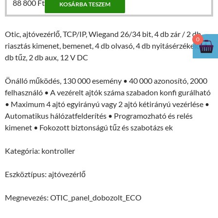
88 800
Ft
KOSÁRBA TESZEM
Otic, ajtóvezérlő, TCP/IP, Wiegand 26/34 bit, 4 db zár / 2 db
0
riasztás kimenet, bemenet, 4 db olvasó, 4 db nyitásérzékelő, 1
db tűz, 2 db aux, 12 V DC
Önálló működés, 130 000 esemény • 40 000 azonosító, 2000
felhasználó • A vezérelt ajtók száma szabadon konfi gurálható
• Maximum 4 ajtó egyirányú vagy 2 ajtó kétirányú vezérlése •
Automatikus hálózatfelderítés • Programozható és relés
kimenet • Fokozott biztonságú tűz és szabotázs ek
Kategória: kontroller
Eszköztípus: ajtóvezérlő
Megnevezés: OTIC_panel_dobozolt_ECO