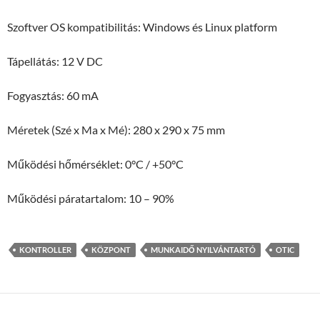
Szoftver OS kompatibilitás: Windows és Linux platform
Tápellátás: 12 V DC
Fogyasztás: 60 mA
Méretek (Szé x Ma x Mé): 280 x 290 x 75 mm
Működési hőmérséklet: 0°C / +50°C
Működési páratartalom: 10 – 90%
KONTROLLER
KÖZPONT
MUNKAIDŐ NYILVÁNTARTÓ
OTIC