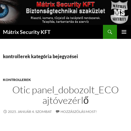
Kilépés
a
tartalomba
Keresés
Mátrix Security KFT
ELSŐDL
MENÜ
kontrollerek kategória bejegyzései
KONTROLLEREK
Otic panel_dobozolt_ECO
ajtóvezérlő
2025. JANUÁR 4. SZOMBAT
HOZZÁSZÓLÁS MOST!