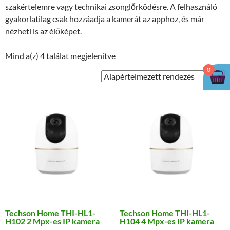
szakértelemre vagy technikai zsonglőrködésre. A felhasználó
gyakorlatilag csak hozzáadja a kamerát az apphoz, és már
nézheti is az élőképet.
Mind a(z) 4 találat megjelenítve
0
Techson Home THI-HL1-
Techson Home THI-HL1-
H102 2 Mpx-es IP kamera
H104 4 Mpx-es IP kamera