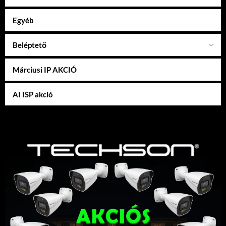
Egyéb
Beléptető
Márciusi IP AKCIÓ
AI ISP akció