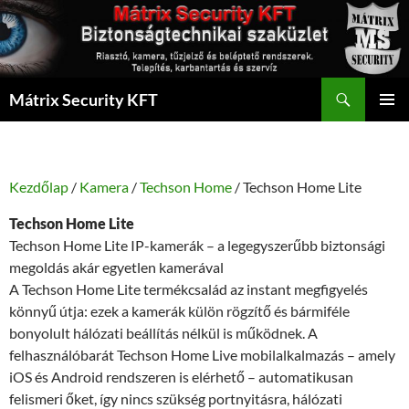
Kilépés
a
tartalomba
Keresés
Mátrix Security KFT
ELSŐDL
MENÜ
Kezdőlap
/
Kamera
/
Techson Home
/ Techson Home Lite
Techson Home Lite
Techson Home Lite IP-kamerák – a legegyszerűbb biztonsági
megoldás akár egyetlen kamerával
A Techson Home Lite termékcsalád az instant megfigyelés
könnyű útja: ezek a kamerák külön rögzítő és bármiféle
bonyolult hálózati beállítás nélkül is működnek. A
felhasználóbarát Techson Home Live mobilalkalmazás – amely
iOS és Android rendszeren is elérhető – automatikusan
felismeri őket, így nincs szükség portnyitásra, hálózati