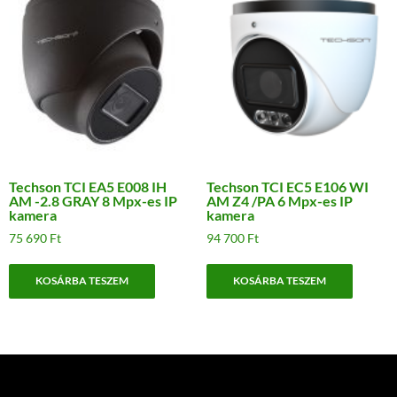
Techson TCI EA5 E008 IH
Techson TCI EC5 E106 WI
AM -2.8 GRAY 8 Mpx-es IP
AM Z4 /PA 6 Mpx-es IP
kamera
kamera
75 690
Ft
94 700
Ft
KOSÁRBA TESZEM
KOSÁRBA TESZEM