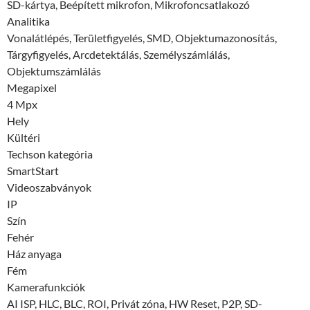
SD-kártya, Beépített mikrofon, Mikrofoncsatlakozó
Analitika
Vonalátlépés, Területfigyelés, SMD, Objektumazonosítás,
Tárgyfigyelés, Arcdetektálás, Személyszámlálás,
Objektumszámlálás
Megapixel
4 Mpx
Hely
Kültéri
Techson kategória
SmartStart
Videoszabványok
IP
Szín
Fehér
Ház anyaga
Fém
Kamerafunkciók
AI ISP, HLC, BLC, ROI, Privát zóna, HW Reset, P2P, SD-