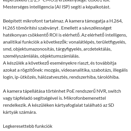
Mesterséges intelligencia (AI ISP) segíti a képalkotást.
Beépített mikrofont tartalmaz. A kamera támogatja a H.264,
H.265 tömörítési szabványt . Emellett a sávszélességet
hatékonyan csökkentő ROI is elérhető. Az elérhető intelligens,
analitikai funkciók a következők: vonalátlépés, területfigyelés,
smd, objektumazonosítás, tárgyfigyelés, arcdetektálás,
személyszámlálás, objektumszámlálás.
A készülék a következő eseményekre riaszt, és továbbítja
azokat a rögzítőnek: mozgás, videoanalitika, szabotázs, illegális
login, ip-ütközés, hálózatvesztés, rendszerhiba, tárolóhiba.
A kamera tápellátása történhet PoE rendszerű NVR, switch
vagy tápfeladó segítségével is. Mikrofonbemenettel
rendelkezik. A készüléken kártyafoglalat található az SD
kártyák számára.
Legkeresettebb funkciók