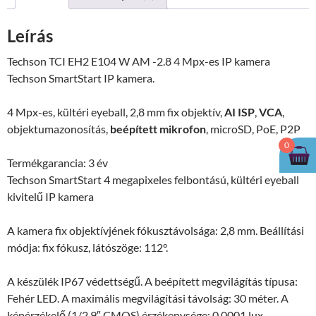
4
Mpx-
Leírás
es
IP
Techson TCI EH2 E104 W AM -2.8 4 Mpx-es IP kamera
kamera
Techson SmartStart IP kamera.
mennyiség
4 Mpx-es, kültéri eyeball, 2,8 mm fix objektív,
AI ISP
,
VCA
,
objektumazonosítás,
beépített mikrofon
, microSD, PoE, P2P
0
Termékgarancia:
3 év
Techson SmartStart 4 megapixeles felbontású, kültéri eyeball
kivitelű IP kamera
A kamera fix objektívjének fókusztávolsága: 2,8 mm. Beállítási
módja: fix fókusz, látószöge: 112°.
A készülék IP67 védettségű. A beépített megvilágítás típusa:
Fehér LED. A maximális megvilágítási távolság: 30 méter. A
képérzékelő (1/2,9″ CMOS) érzékenysége: 0,0001 lux.