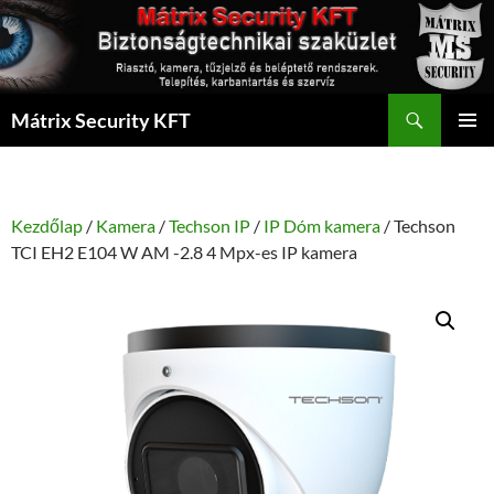
Kilépés
a
tartalomba
Keresés
Mátrix Security KFT
ELSŐDL
MENÜ
Kezdőlap
/
Kamera
/
Techson IP
/
IP Dóm kamera
/ Techson
TCI EH2 E104 W AM -2.8 4 Mpx-es IP kamera