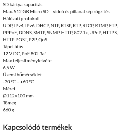
SD kártya kapacitás
Max. 512 GB Micro SD – videó és pillanatkép rögzítés
Hálózati protokoll
UDP, IPv4, IPv6, DHCP, NTP, RTSP, RTP, RTCP, RTMP, FTP,
PPPoE, DDNS, SMTP, SNMP, HTTP, 802.1x, UPnP, HTTPS,
HTTP POST, P2P, QoS
Tápellátás
12 V DC, PoE 802.3af
Max teljesítményfelvétel
6,5 W
Üzemi hőmérséklet
-30 °C – +60 °C
Méret
Ø112×100 mm
Tömeg
660 g
Kapcsolódó termékek