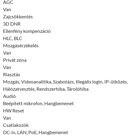
AGC
Van
Zajcsökkentés
3D DNR
Ellenfény kompenzáció
HLC, BLC
Mozgásérzékelés
Van
Privát zóna
Van
Riasztás
Mozgás, Videoanalitika, Szabotázs, Illegális login, IP-ütközés,
Hálózatvesztés, Rendszerhiba, Tárolóhiba
Audió
Beépített mikrofon, Hangbemenet
HW Reset
Van
Csatlakozók
DC-in, LAN, PoE, Hangbemenet