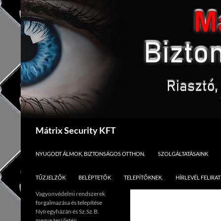
Kilépés
a
tartalomba
Keresés
Mátrix Security KFT
NYUGODT ÁLMOK, BIZTONSÁGOS OTTHON.
SZOLGÁLTATÁSAINK
TŰZJELZŐK
BELÉPTETŐK
TELEPÍTŐKNEK.
HÍRLEVÉL FELIRA
Vagyonvédelmi rendszerek
forgalmazása és telepítése
Nyíregyházán és Sz.Sz.B.
megye területén.