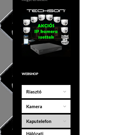
WEBSHOP
Riasztó
Kamera
Kaputelefon
Hálózati