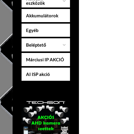
eszközök
Akkumulátorok
Egyéb
Beléptető
Márciusi IP AKCIÓ
AI ISP akció