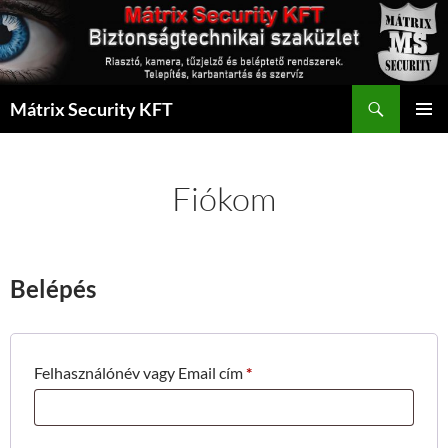
Kilépés
a
tartalomba
Keresés
Mátrix Security KFT
ELSŐDL
MENÜ
Fiókom
Belépés
Kötelező
Felhasználónév vagy Email cím
*