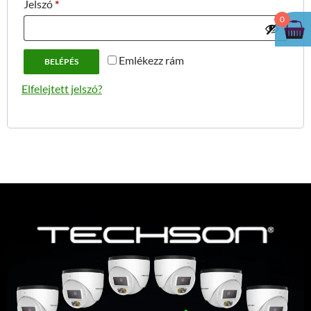
Kötelező
Jelszó
*
0
Emlékezz rám
BELÉPÉS
Elfelejtett jelszó?