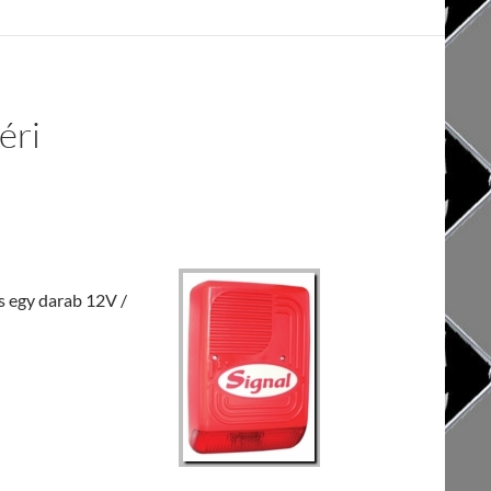
éri
s egy darab 12V /