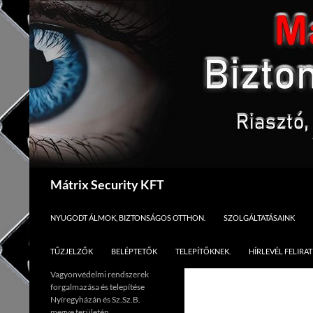
Kilépés
a
tartalomba
Keresés
Mátrix Security KFT
NYUGODT ÁLMOK, BIZTONSÁGOS OTTHON.
SZOLGÁLTATÁSAINK
TŰZJELZŐK
BELÉPTETŐK
TELEPÍTŐKNEK.
HÍRLEVÉL FELIRA
Vagyonvédelmi rendszerek
forgalmazása és telepítése
Nyíregyházán és Sz.Sz.B.
megye területén.