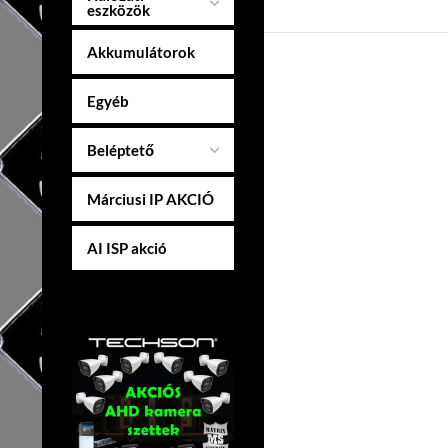
eszközök
Akkumulátorok
Egyéb
Beléptető
Márciusi IP AKCIÓ
AI ISP akció