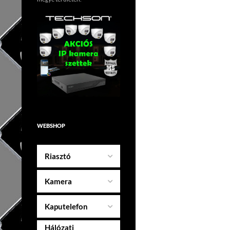
WEBSHOP
Riasztó
Kamera
Kaputelefon
Hálózati