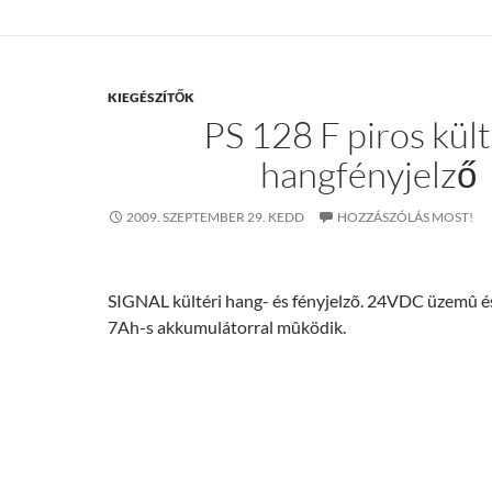
KIEGÉSZÍTŐK
PS 128 F piros kült
hangfényjelző
2009. SZEPTEMBER 29. KEDD
HOZZÁSZÓLÁS MOST!
SIGNAL kültéri hang- és fényjelzõ. 24VDC üzemû é
7Ah-s akkumulátorral mûködik.