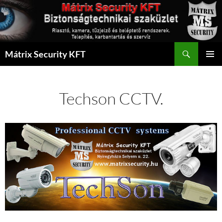
Kilépés
a
tartalomba
Keresés
Mátrix Security KFT
ELSŐDL
MENÜ
Techson CCTV.