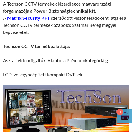
A Techson CCTV termékek kizárólagos magyarországi
forgalmazója a
Power Biztonságtechnikai kft
.
A
Mátrix Security KFT
szerződött viszonteladóként látja el a
Techson CCTV termékek Szabolcs Szatmár Bereg megyei
képviseletét.
Techson CCTV termékpalettája:
Asztali videorögzítők. Alaptól a Prémiumkategóriáig.
LCD-vel egybeépített kompakt DVR-ek.
0