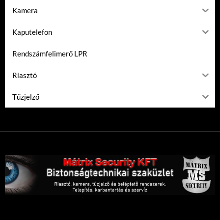
Kamera
Kaputelefon
Rendszámfelimerő LPR
Riasztó
Tűzjelző