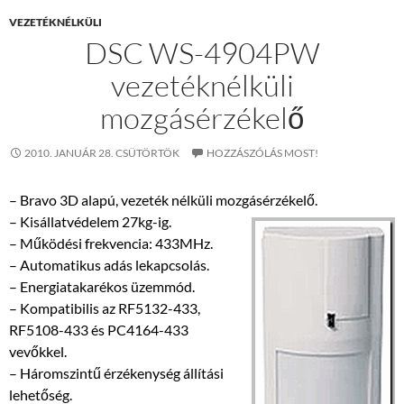
VEZETÉKNÉLKÜLI
DSC WS-4904PW
vezetéknélküli
mozgásérzékelő
2010. JANUÁR 28. CSÜTÖRTÖK
HOZZÁSZÓLÁS MOST!
– Bravo 3D alapú, vezeték nélküli mozgásérzékelő.
– Kisállatvédelem 27kg-ig.
– Működési frekvencia: 433MHz.
– Automatikus adás lekapcsolás.
– Energiatakarékos üzemmód.
– Kompatibilis az RF5132-433,
RF5108-433 és PC4164-433
vevőkkel.
– Háromszintű érzékenység állítási
lehetőség.