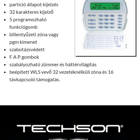
partíció állapot kijelzés
32 karakteres kijelző
5 programozható
funkciógomb
billentyűzeti zóna vagy
pgm kimenet
szabotázsvédett
F A P gombok
szabályozható zümmer és háttérvilágítás
beépített WLS vevő 32 vezetéknélküli zóna és 16
távkapcsoló támogatás.