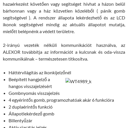
hazaérkezést követően vagy segítséget hívhat a házon belül
bárhonnan vagy a ház közvetlen közeléből ( pánik gomb
segítségével ). A rendszer állapota lekérdezhető és az LCD
ikonok segítségével mindig az aktuális állapotot mutatja,
mielőtt belépnénk a védett területre.
2-irányú vezeték nélküli kommunikációt használva, az
ALEXOR továbbítja az információt a kulcsnak és oda-vissza
kommunikálnak – természetesen titkosítva.
Háttérvilágítás az ikonkijelzőnél
Beépített hangjelző a
hangos visszajelzésért
Gombnyomás visszajelzés
4 egyérintős gomb, programozhatóak akár 6 funkcióra
2 duplaérintős funkció
Állapotlekérdező gomb
Billentyűzár
Aktív riasztás jelzés