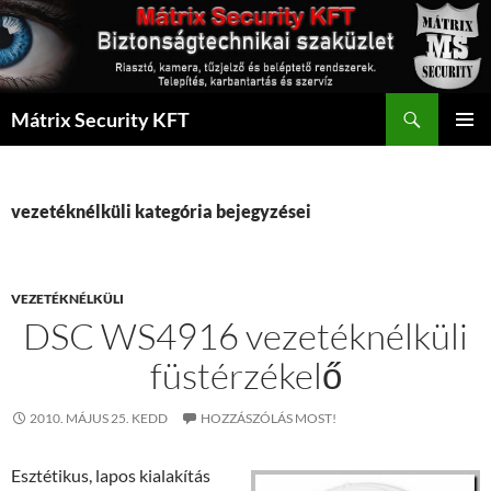
Kilépés
a
tartalomba
Keresés
Mátrix Security KFT
ELSŐDL
MENÜ
vezetéknélküli kategória bejegyzései
VEZETÉKNÉLKÜLI
DSC WS4916 vezetéknélküli
füstérzékelő
2010. MÁJUS 25. KEDD
HOZZÁSZÓLÁS MOST!
Esztétikus, lapos kialakítás