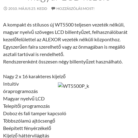
2010. MÁJUS 25. KEDD
HOZZÁSZÓLÁS MOST!
A kompakt és stílusos új WT5500 teljesen vezeték nélküli,
magyar nyelvű szöveges LCD billentyűzet, felhasználóbarát
kezelőfelülettel az ALEXOR vezeték nélküli központhoz.
Egyszerűen falra szerelhető vagy az önmagában is megálló
asztali tartóval is rendelhető.
Rendszerenként összesen négy billentyűzet használható.
Nagy 2 x 16 karakteres kijelző
Intuitív
óraprogramozás
Magyar nyelvű LCD
Telepítői programozás
Doboz és fali tamper kapcsoló
Többszólamú ajtócsengő
Beépített fényérzékelő
Kijelző háttérvilágítás