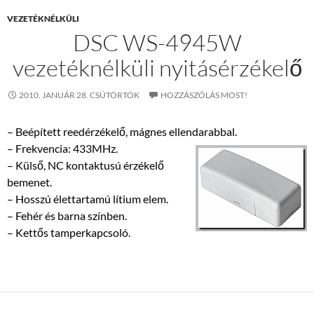
VEZETÉKNÉLKÜLI
DSC WS-4945W
vezetéknélküli nyitásérzékelő
2010. JANUÁR 28. CSÜTÖRTÖK
HOZZÁSZÓLÁS MOST!
– Beépített reedérzékelő, mágnes ellendarabbal.
– Frekvencia: 433MHz.
– Külső, NC kontaktusú érzékelő
bemenet.
– Hosszú élettartamú lítium elem.
– Fehér és barna színben.
– Kettős tamperkapcsoló.