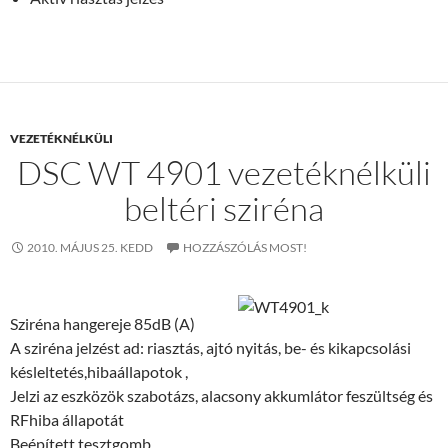
VEZETÉKNÉLKÜLI
DSC WT 4901 vezetéknélküli
beltéri sziréna
2010. MÁJUS 25. KEDD
HOZZÁSZÓLÁS MOST!
Sziréna hangereje 85dB (A)
A sziréna jelzést ad: riasztás, ajtó nyitás, be- és kikapcsolási
késleltetés,hibaállapotok ,
Jelzi az eszközök szabotázs, alacsony akkumlátor feszültség és
RFhiba állapotát
Beépített tesztgomb