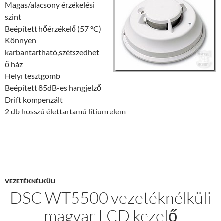
Magas/alacsony érzékelési
szint
Beépített hőérzékelő (57 ºC)
Könnyen
karbantartható,szétszedhet
ő ház
Helyi tesztgomb
Beépített 85dB-es hangjelző
Drift kompenzált
2 db hosszú élettartamú lítium elem
VEZETÉKNÉLKÜLI
DSC WT5500 vezetéknélküli
magyar LCD kezelő