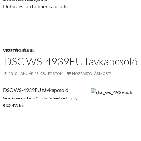
Doboz és fali tamper kapcsoló
VEZETÉKNÉLKÜLI
DSC WS-4939EU távkapcsoló
2010. JANUÁR 28. CSÜTÖRTÖK
HOZZÁSZÓLÁS MOST!
DSC WS-4939EU távkapcsoló
Vezeték nélküli kulcs /4 funkciós/ védőfedlappal,
5132-433-hoz.