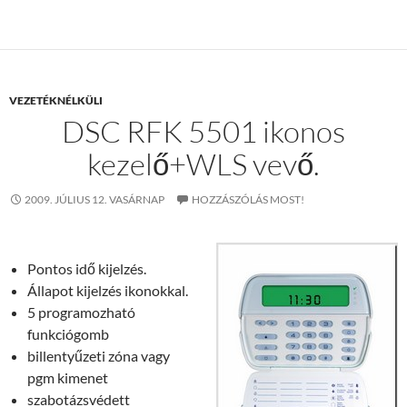
VEZETÉKNÉLKÜLI
DSC RFK 5501 ikonos
kezelő+WLS vevő.
2009. JÚLIUS 12. VASÁRNAP
HOZZÁSZÓLÁS MOST!
Pontos idő kijelzés.
Állapot kijelzés ikonokkal.
5 programozható
funkciógomb
billentyűzeti zóna vagy
pgm kimenet
szabotázsvédett