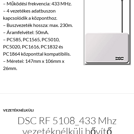
– Működési frekvencia: 433 MHz.
– 4 vezetékes adatbuszon
kapcsolódik a központhoz.
– Buszvezeték hossza: max. 230m.
– Áramfelvétel: 50mA.
– PC585, PC1565, PC5010,
PC5020, PC1616, PC1832 és
PC1864 központtal kompatibilis.
– Méretei: 147mm x 106mm x
26mm.
VEZETÉKNÉLKÜLI
DSC RF 5108_433 Mhz
vezetéknélküli bővítő