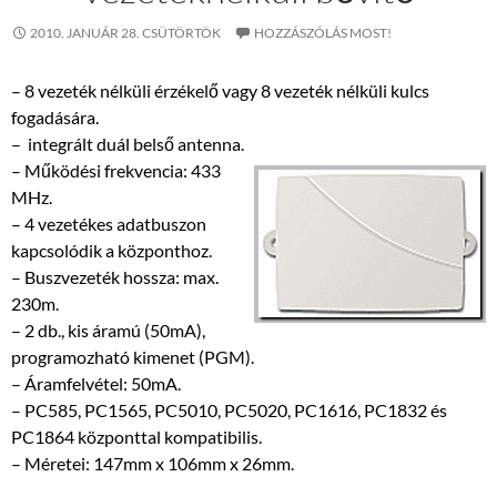
2010. JANUÁR 28. CSÜTÖRTÖK
HOZZÁSZÓLÁS MOST!
– 8 vezeték nélküli érzékelő vagy 8 vezeték nélküli kulcs
fogadására.
– integrált duál belső antenna.
– Működési frekvencia: 433
MHz.
– 4 vezetékes adatbuszon
kapcsolódik a központhoz.
– Buszvezeték hossza: max.
230m.
– 2 db., kis áramú (50mA),
programozható kimenet (PGM).
– Áramfelvétel: 50mA.
– PC585, PC1565, PC5010, PC5020, PC1616, PC1832 és
PC1864 központtal kompatibilis.
– Méretei: 147mm x 106mm x 26mm.