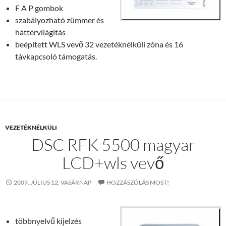
F A P gombok
szabályozható zümmer és
háttérvilágítás
beépített WLS vevő 32 vezetéknélküli zóna és 16
távkapcsoló támogatás.
VEZETÉKNÉLKÜLI
DSC RFK 5500 magyar
LCD+wls vevő
2009. JÚLIUS 12. VASÁRNAP
HOZZÁSZÓLÁS MOST!
többnyelvű kijelzés