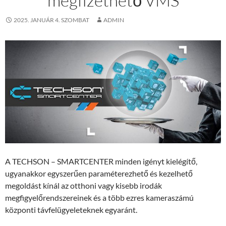
megfizethető VMS
2025. JANUÁR 4. SZOMBAT
ADMIN
A TECHSON – SMARTCENTER minden igényt kielégítő,
ugyanakkor egyszerűen paraméterezhető és kezelhető
megoldást kínál az otthoni vagy kisebb irodák
megfigyelőrendszereinek és a több ezres kameraszámú
központi távfelügyeleteknek egyaránt.