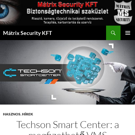
Kilépés
a
tartalomba
Keresés
Mátrix Security KFT
ELSŐDL
MENÜ
HASZNOS
,
HÍREK
Techson Smart Center: a