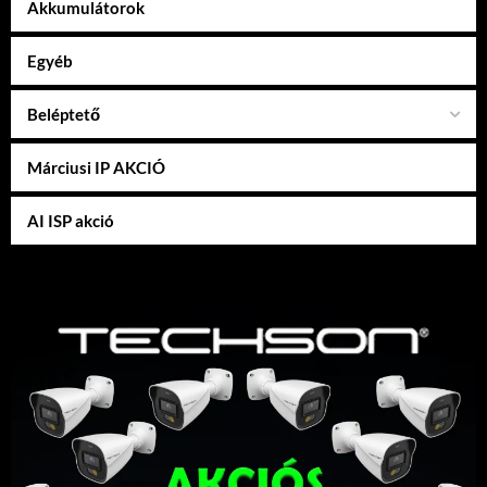
Akkumulátorok
Egyéb
Beléptető
Márciusi IP AKCIÓ
AI ISP akció