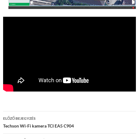
Bejegyzés
ELŐZŐ BEJEGYZÉS
navigáció
Techson Wi-Fi kamera TCI EA5 C904