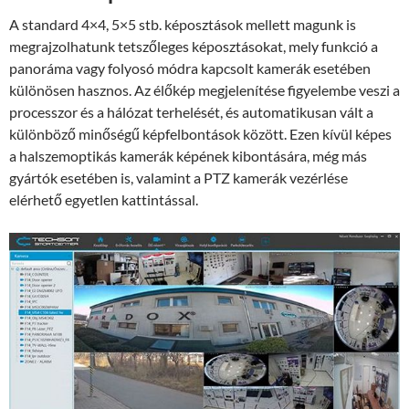
A standard 4×4, 5×5 stb. képosztások mellett magunk is
megrajzolhatunk tetszőleges képosztásokat, mely funkció a
panoráma vagy folyosó módra kapcsolt kamerák esetében
különösen hasznos. Az élőkép megjelenítése figyelembe veszi a
processzor és a hálózat terhelését, és automatikusan vált a
különböző minőségű képfelbontások között. Ezen kívül képes
a halszemoptikás kamerák képének kibontására, még más
gyártók esetében is, valamint a PTZ kamerák vezérlése
elérhető egyetlen kattintással.