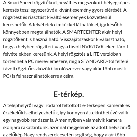
A SmartSpeed rögzítőknél
bevált és megszokott bélyegképes
keresés teszi egyszerűvé a kívánt esemény gyors elérését. A
rögzítést és riasztást kiváltó események közvetlenül
kereshetők. A felvételek címkékkel láthatók el, így később
könnyebben megtalálhatók. A SMARTCENTER akár helyi
rögzítőként is használható. Visszajátszáskor kiválasztható,
hogy a helyben rögzített vagy a távoli NVR/DVR-eken tárolt
felvételekben keresünk. A helyi rögzítés a LITE verzióban
történhet a PC merevlemezére, míg a STANDARD-tól felfelé
távoli rögzítőeszközök (Tárolószerver vagy akár több másik
PC) is felhasználhatók erre a célra.
E-térkép.
A telephelyről vagy irodáról feltöltött e-térképen kamerák és
érzékelők is elhelyezhetők, így könnyen áttekinthetővé válik
egy nagyobb rendszer is. Amennyiben valamelyik kamera
ikonjára rákattintunk, azonnal megjelenik az adott helyszínről
az élőkép.Nagy rendszerek esetén segítség, hogy akár több