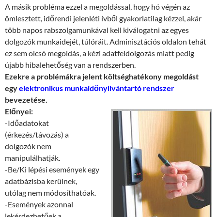
A másik probléma ezzel a megoldással, hogy hó végén az
ömlesztett, időrendi jelenléti ívből gyakorlatilag kézzel, akár
több napos rabszolgamunkával kell kiválogatni az egyes
dolgozók munkaidejét, túlóráit. Adminisztációs oldalon tehát
ez sem olcsó megoldás, a kézi adatfeldolgozás miatt pedig
újabb hibalehetőség van a rendszerben.
Ezekre a problémákra jelent költséghatékony megoldást
egy
elektronikus munkaidőnyilvántartó rendszer
bevezetése.
Előnyei:
-Időadatokat
(érkezés/távozás) a
dolgozók nem
manipulálhatják.
-Be/Ki lépési események egy
adatbázisba kerülnek,
utólag nem módosíthatóak.
-Események azonnal
lekérdezhetőek a