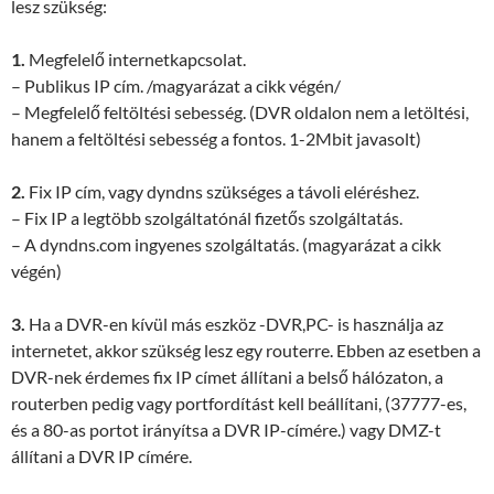
lesz szükség:
1.
Megfelelő internetkapcsolat.
– Publikus IP cím. /magyarázat a cikk végén/
– Megfelelő feltöltési sebesség. (DVR oldalon nem a letöltési,
hanem a feltöltési sebesség a fontos. 1-2Mbit javasolt)
2.
Fix IP cím, vagy dyndns szükséges a távoli eléréshez.
– Fix IP a legtöbb szolgáltatónál fizetős szolgáltatás.
– A dyndns.com ingyenes szolgáltatás. (magyarázat a cikk
végén)
3.
Ha a DVR-en kívül más eszköz -DVR,PC- is használja az
internetet, akkor szükség lesz egy routerre. Ebben az esetben a
DVR-nek érdemes fix IP címet állítani a belső hálózaton, a
routerben pedig vagy portfordítást kell beállítani, (37777-es,
és a 80-as portot irányítsa a DVR IP-címére.) vagy DMZ-t
állítani a DVR IP címére.