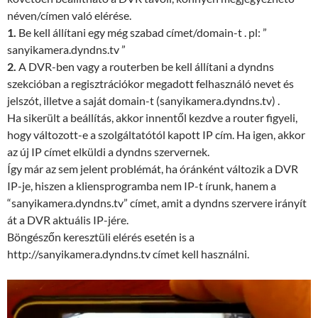
néven/címen való elérése.
1.
Be kell állítani egy még szabad címet/domain-t . pl: ”
sanyikamera.dyndns.tv ”
2.
A DVR-ben vagy a routerben be kell állítani a dyndns
szekcióban a regisztrációkor megadott felhasználó nevet és
jelszót, illetve a saját domain-t (sanyikamera.dyndns.tv) .
Ha sikerült a beállítás, akkor innentől kezdve a router figyeli,
hogy változott-e a szolgáltatótól kapott IP cím. Ha igen, akkor
az új IP címet elküldi a dyndns szervernek.
Így már az sem jelent problémát, ha óránként változik a DVR
IP-je, hiszen a kliensprogramba nem IP-t írunk, hanem a
“sanyikamera.dyndns.tv” címet, amit a dyndns szervere irányít
át a DVR aktuális IP-jére.
Böngészőn keresztüli elérés esetén is a
http://sanyikamera.dyndns.tv címet kell használni.