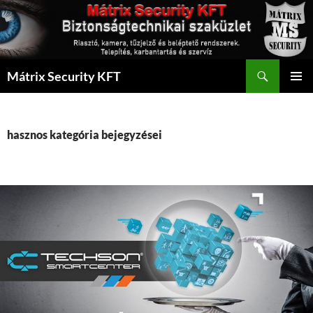
Kilépés
a
tartalomba
Keresés
Mátrix Security KFT
ELSŐDL
MENÜ
hasznos kategória bejegyzései