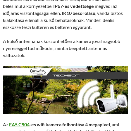
belesimul a környezetbe.
IP67-es védettsége
megvédi az
időjárás viszontagságai ellen.
IK10 besorolású
, vandálbiztos
kialakítása ellenáll a külső behatásoknak. Mindez ideális
eszközzé teszi kültéren és beltéren egyaránt.
A külső antennának köszönhetően a kamera jóval nagyobb
nyereséggel tud működni, mint a beépített antennás
változatok.
Az
EA5 C904
-es wifi kamera felbontása 4 megapixel
, ami