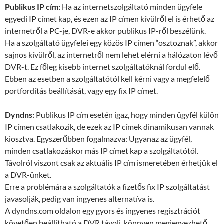
Publikus IP cím:
Ha az internetszolgáltató minden ügyfele
egyedi IP címet kap, és ezen az IP címen kívülről el is érhető az
internetről a PC-je, DVR-e akkor publikus IP-ről beszélünk.
Ha a szolgáltató ügyfelei egy közös IP címen “osztoznak”, akkor
sajnos kívülről, az internetről nem lehet elérni a hálózaton lévő
DVR-t. Ez főleg kisebb internet szolgáltatóknál fordul elő.
Ebben az esetben a szolgáltatótól kell kérni vagy a megfelelő
portfordítás beállítását, vagy egy fix IP címet.
Dyndns:
Publikus IP cím esetén igaz, hogy minden ügyfél külön
IP címen csatlakozik, de ezek az IP címek dinamikusan vannak
kiosztva. Egyszerűbben fogalmazva: Ugyanaz az ügyfél,
minden csatlakozáskor más IP címet kap a szolgáltatótól.
Távolról viszont csak az aktuális IP cím ismeretében érhetjük el
a DVR-ünket.
Erre a problémára a szolgáltatók a fizetős fix IP szolgáltatást
javasolják, pedig van ingyenes alternatíva is.
A dyndns.com oldalon egy gyors és ingyenes regisztrációt
követően beállítható a DVR távoli, könnyen megjegyezhető