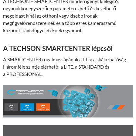
A TECHSON – SMARTCENTER minden igényt kielégítő,
ugyanakkor egyszerűen paraméterezhető és kezelhető
megoldást kínál az otthoni vagy kisebb irodák
megfigyelőrendszereinek és a több ezres kameraszámú
központi távfelügyeleteknek egyaránt.
A TECHSON SMARTCENTER lépcsői
A SMARTCENTER rugalmasságának a titka a skálázhatóság.
Háromféle szintje elérhető: a LITE, a STANDARD és
a PROFESSIONAL.