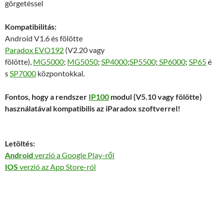
görgetéssel
Kompatibilitás:
Android V1.6 és fölötte
Paradox EVO192
(V2.20 vagy
fölötte),
MG5000
;
MG5050
;
SP4000
;
SP5500
;
SP6000
;
SP65
é
s
SP7000
központokkal.
Fontos, hogy a rendszer
IP100
modul (V5.10 vagy fölötte)
használatával kompatibilis az iParadox szoftverrel!
Letöltés:
Android
verzió a Google Play-ről
IOS
verzió az App Store-ról