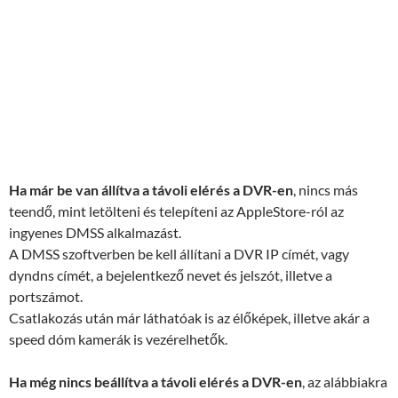
Ha már be van állítva a távoli elérés a DVR-en
, nincs más
teendő, mint letölteni és telepíteni az AppleStore-ról az
ingyenes DMSS alkalmazást.
A DMSS szoftverben be kell állítani a DVR IP címét, vagy
dyndns címét, a bejelentkező nevet és jelszót, illetve a
portszámot.
Csatlakozás után már láthatóak is az élőképek, illetve akár a
speed dóm kamerák is vezérelhetők.
Ha még nincs beállítva a távoli elérés a DVR-en
, az alábbiakra