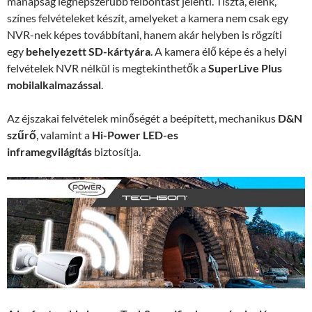
manapság legnépszerűbb felbontást jelenti. Tiszta, élénk,
színes felvételeket készít, amelyeket a kamera nem csak egy
NVR-nek képes továbbítani, hanem akár helyben is rögzíti
egy
behelyezett SD-kártyára
. A kamera élő képe és a helyi
felvételek NVR nélkül is megtekinthetők a
SuperLive Plus
mobilalkalmazással
.
Az éjszakai felvételek minőségét a beépített, mechanikus
D&N
szűrő
, valamint a
Hi-Power LED-es
inframegvilágítás
biztosítja.