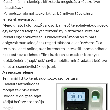
létszámnál mindenképp kifizetődő megoldás a két szoftver
házasítása. /
-A rendszer elemei gyakorlatilag bármilyen távolságra
lehetnek egymástól.
Megoldható különböző városokban lévő telephelyek/dolgozók
egy központi telephelyen történő nyilvántartása, kezelése.
Például egy építkezésen is kihelyezhető mobil terminál a
dolgozók munkaidejének regisztrálására, ellenőrzésére. Ez a
terminál lehet online, azaz interneten keresztül kapcsolódhat a
központhoz, de lehet offline is, ebben az esetben bizonyos
időközönként (napi/heti/havi) a mobilterminál adatait letöltve
lehet az eseménylistákhoz jutni.
A rendszer elemei:
Terminál
. Itt történik a dolgozók azonosítása.
Kialakítását/működési
módját tekintve lehet:
-kódos. A dolgozó saját
kódját beütve azonosítja
magát.