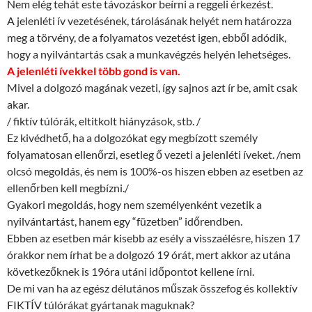
Nem elég tehát este távozáskor beírni a reggeli érkezést.
A jelenléti ív vezetésének, tárolásának helyét nem határozza
meg a törvény, de a folyamatos vezetést igen, ebből adódik,
hogy a nyilvántartás csak a munkavégzés helyén lehetséges.
A jelenléti ívekkel több gond is van.
Mivel a dolgozó magának vezeti, így sajnos azt ír be, amit csak
akar.
/ fiktív túlórák, eltitkolt hiányzások, stb. /
Ez kivédhető, ha a dolgozókat egy megbízott személy
folyamatosan ellenőrzi, esetleg ő vezeti a jelenléti íveket. /nem
olcsó megoldás, és nem is 100%-os hiszen ebben az esetben az
ellenőrben kell megbízni./
Gyakori megoldás, hogy nem személyenként vezetik a
nyilvántartást, hanem egy “füzetben” időrendben.
Ebben az esetben már kisebb az esély a visszaélésre, hiszen 17
órakkor nem írhat be a dolgozó 19 órát, mert akkor az utána
következőknek is 19óra utáni időpontot kellene írni.
De mi van ha az egész délutános műszak összefog és kollektív
FIKTÍV túlórákat gyártanak maguknak?