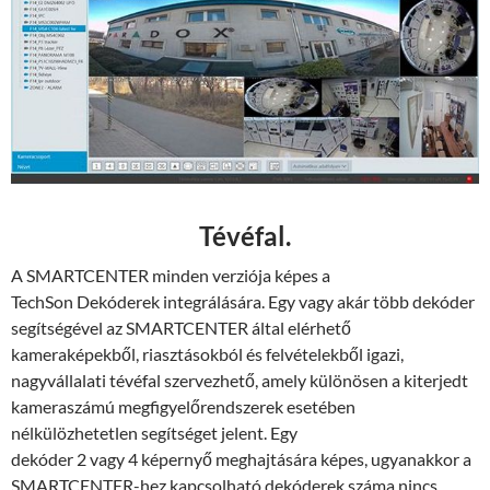
Tévéfal.
A SMARTCENTER minden verziója képes a
TechSon Dekóderek integrálására. Egy vagy akár több dekóder
segítségével az SMARTCENTER által elérhető
kameraképekből, riasztásokból és felvételekből igazi,
nagyvállalati tévéfal szervezhető, amely különösen a kiterjedt
kameraszámú megfigyelőrendszerek esetében
nélkülözhetetlen segítséget jelent. Egy
dekóder 2 vagy 4 képernyő meghajtására képes, ugyanakkor a
SMARTCENTER-hez kapcsolható dekóderek száma nincs