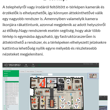
A telephelyről vagy irodáról feltöltött e-térképen kamerák és
érzékelők is elhelyezhetők, így könnyen áttekinthetővé válik
egy nagyobb rendszer is. Amennyiben valamelyik kamera
ikonjára rákattintunk, azonnal megjelenik az adott helyszínről
az élőkép.Nagy rendszerek esetén segítség, hogy akár több
térkép is egymásba ágyazható, így fastruktúraszerűen is
áttekinthető a rendszer, és a térképeken elhelyezett jelzésekre
kattintva lehetőség nyílik egyre mélyebb és részletesebb
nézeteket megjeleníteni.