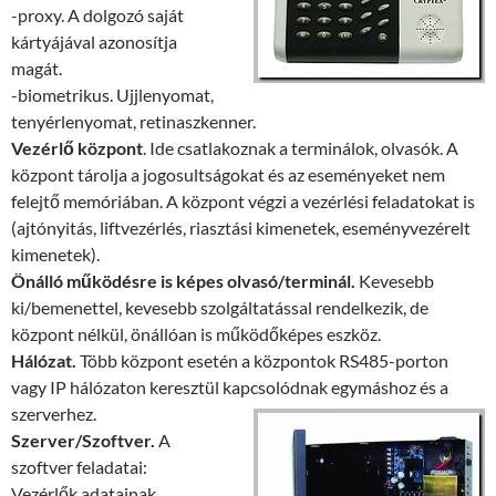
-proxy. A dolgozó saját
kártyájával azonosítja
magát.
-biometrikus. Ujjlenyomat,
tenyérlenyomat, retinaszkenner.
Vezérlő központ
. Ide csatlakoznak a terminálok, olvasók. A
központ tárolja a jogosultságokat és az eseményeket nem
felejtő memóriában. A központ végzi a vezérlési feladatokat is
(ajtónyitás, liftvezérlés, riasztási kimenetek, eseményvezérelt
kimenetek).
Önálló működésre is képes olvasó/terminál.
Kevesebb
ki/bemenettel, kevesebb szolgáltatással rendelkezik, de
központ nélkül, önállóan is működőképes eszköz.
Hálózat.
Több központ esetén a központok RS485-porton
vagy IP hálózaton keresztül kapcsolódnak egymáshoz és a
szerverhez.
Szerver/Szoftver.
A
szoftver feladatai:
Vezérlők adatainak