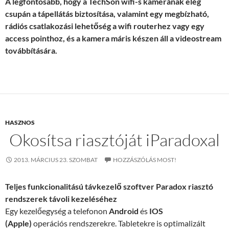
A legfontosabb, hogy a TechSon wifi-s kamerának elég
csupán a tápellátás biztosítása, valamint egy megbízható,
rádiós csatlakozási lehetőség a wifi routerhez vagy egy
access pointhoz, és a kamera máris készen áll a videostream
továbbítására.
HASZNOS
Okosítsa riasztóját iParadoxal
2013. MÁRCIUS 23. SZOMBAT
HOZZÁSZÓLÁS MOST!
Teljes funkcionalitású távkezelő szoftver Paradox riasztó
rendszerek távoli kezeléséhez
Egy kezelőegység a telefonon
Android
és
IOS
(Apple)
operációs rendszerekre. Tabletekre is optimalizált