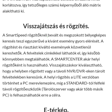
korlátozva, így tetszőleges számú képernyőből álló mátrix
alakítható ki.
Visszajátszás és rögzítés.
A SmartSpeed rögzítőknél
bevált és megszokott bélyegképes
keresés teszi egyszerűvé a kívánt esemény gyors elérését. A
rögzítést és riasztást kiváltó események közvetlenül
kereshetők. A felvételek címkékkel láthatók el, így később
könnyebben megtalálhatók. A SMARTCENTER akár helyi
rögzítőként is használható. Visszajátszáskor kiválasztható,
hogy a helyben rögzített vagy a távoli NVR/DVR-eken tárolt
felvételekben keresünk. A helyi rögzítés a LITE verzióban
történhet a PC merevlemezére, míg a STANDARD-tól felfelé
távoli rögzítőeszközök (Tárolószerver vagy akár több másik
PC) is felhasználhatók erre a célra.
E-térkép.