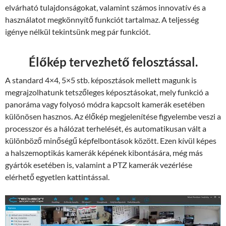
elvárható tulajdonságokat, valamint számos innovatív és a
használatot megkönnyítő funkciót tartalmaz. A teljesség
igénye nélkül tekintsünk meg pár funkciót.
Élőkép tervezhető felosztással.
A standard 4×4, 5×5 stb. képosztások mellett magunk is
megrajzolhatunk tetszőleges képosztásokat, mely funkció a
panoráma vagy folyosó módra kapcsolt kamerák esetében
különösen hasznos. Az élőkép megjelenítése figyelembe veszi a
processzor és a hálózat terhelését, és automatikusan vált a
különböző minőségű képfelbontások között. Ezen kívül képes
a halszemoptikás kamerák képének kibontására, még más
gyártók esetében is, valamint a PTZ kamerák vezérlése
elérhető egyetlen kattintással.