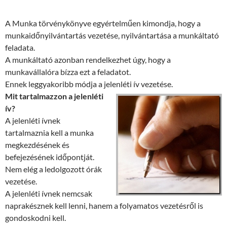
A Munka törvénykönyve egyértelműen kimondja, hogy a
munkaidőnyilvántartás vezetése, nyilvántartása a munkáltató
feladata.
A munkáltató azonban rendelkezhet úgy, hogy a
munkavállalóra bízza ezt a feladatot.
Ennek leggyakoribb módja a jelenléti ív vezetése.
Mit tartalmazzon a jelenléti
ív?
A jelenléti ívnek
tartalmaznia kell a munka
megkezdésének és
befejezésének időpontját.
Nem elég a ledolgozott órák
vezetése.
A jelenléti ívnek nemcsak
naprakésznek kell lenni, hanem a folyamatos vezetésről is
gondoskodni kell.