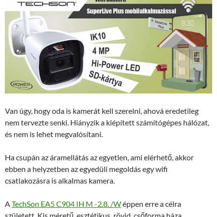
Van úgy, hogy oda is kamerát kell szerelni, ahová eredetileg
nem tervezte senki. Hiányzik a kiépített számítógépes hálózat,
és nem is lehet megvalósítani.
Ha csupán az áramellátás az egyetlen, ami elérhető, akkor
ebben a helyzetben az egyedüli megoldás egy wifi
csatlakozásra is alkalmas kamera.
A
TechSon EA5 C904 IH M -2.8. /W
éppen erre a célra
született. Kis méretű, esztétikus, rövid, csőforma háza