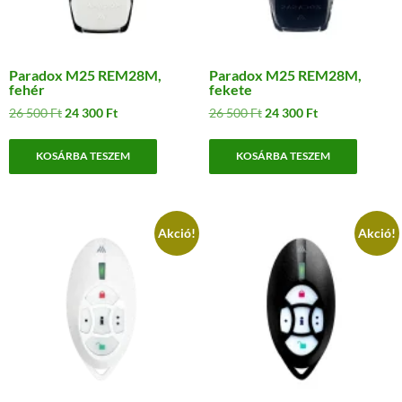
Paradox M25 REM28M,
Paradox M25 REM28M,
fehér
fekete
Original
Current
Original
Current
26 500
Ft
24 300
Ft
26 500
Ft
24 300
Ft
price
price
price
price
was:
is:
was:
is:
KOSÁRBA TESZEM
KOSÁRBA TESZEM
26
24
26
24
500 Ft.
300 Ft.
500 Ft.
300 Ft.
Akció!
Akció!