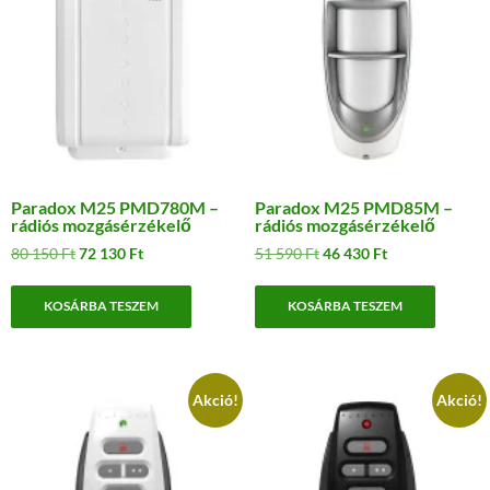
Paradox M25 PMD780M –
Paradox M25 PMD85M –
rádiós mozgásérzékelő
rádiós mozgásérzékelő
Original
Current
Original
Current
80 150
Ft
72 130
Ft
51 590
Ft
46 430
Ft
price
price
price
price
was:
is:
was:
is:
KOSÁRBA TESZEM
KOSÁRBA TESZEM
80
72
51
46
150 Ft.
130 Ft.
590 Ft.
430 Ft.
Akció!
Akció!