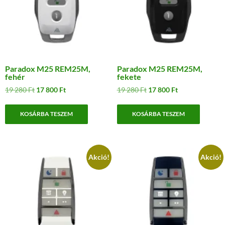
Paradox M25 REM25M,
Paradox M25 REM25M,
fehér
fekete
Original
Current
Original
Current
19 280
Ft
17 800
Ft
19 280
Ft
17 800
Ft
price
price
price
price
was:
is:
was:
is:
KOSÁRBA TESZEM
KOSÁRBA TESZEM
19
17
19
17
280 Ft.
800 Ft.
280 Ft.
800 Ft.
Akció!
Akció!