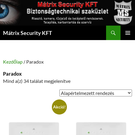
Kilépés
a
tartalomba
Keresés
Mátrix Security KFT
ELSŐDL
MENÜ
Kezdőlap
/ Paradox
Paradox
Mind a(z) 34 találat megjelenítve
Akció!