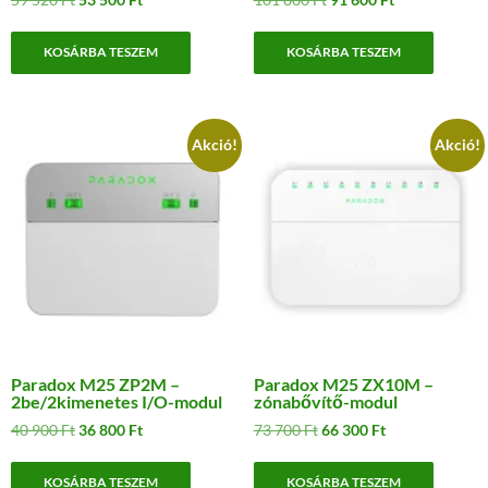
price
price
price
price
was:
is:
was:
is:
KOSÁRBA TESZEM
KOSÁRBA TESZEM
59
53
101
91
520 Ft.
500 Ft.
800 Ft.
600 Ft.
Akció!
Akció!
Paradox M25 ZP2M –
Paradox M25 ZX10M –
2be/2kimenetes I/O-modul
zónabővítő-modul
Original
Current
Original
Current
40 900
Ft
36 800
Ft
73 700
Ft
66 300
Ft
price
price
price
price
was:
is:
was:
is:
KOSÁRBA TESZEM
KOSÁRBA TESZEM