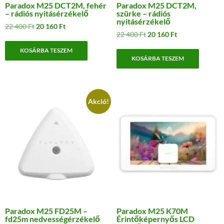
Paradox M25 DCT2M, fehér
Paradox M25 DCT2M,
– rádiós nyitásérzékelő
szürke – rádiós
nyitásérzékelő
Original
Current
22 400
Ft
20 160
Ft
Original
Current
22 400
Ft
20 160
Ft
price
price
price
price
was:
is:
KOSÁRBA TESZEM
was:
is:
22
20
KOSÁRBA TESZEM
22
20
400 Ft.
160 Ft.
400 Ft.
160 Ft.
Akció!
Paradox M25 FD25M –
Paradox M25 K70M
fd25m nedvességérzékelő
Érintőképernyős LCD