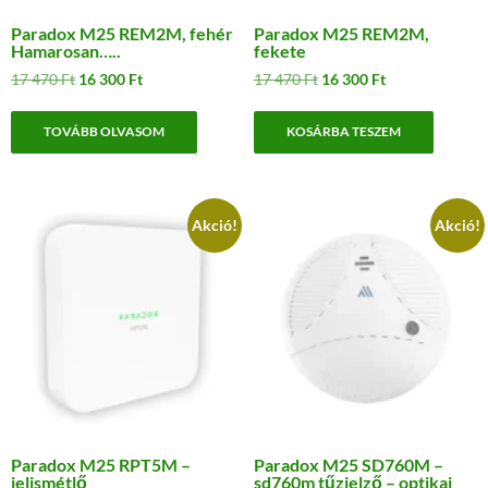
Paradox M25 REM2M, fehér
Paradox M25 REM2M,
Hamarosan…..
fekete
Original
Current
Original
Current
17 470
Ft
16 300
Ft
17 470
Ft
16 300
Ft
price
price
price
price
was:
is:
was:
is:
TOVÁBB OLVASOM
KOSÁRBA TESZEM
17
16
17
16
470 Ft.
300 Ft.
470 Ft.
300 Ft.
Akció!
Akció!
Paradox M25 RPT5M –
Paradox M25 SD760M –
jelismétlő
sd760m tűzjelző – optikai