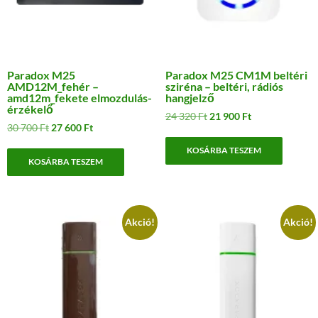
Paradox M25
Paradox M25 CM1M beltéri
AMD12M_fehér –
sziréna – beltéri, rádiós
amd12m_fekete elmozdulás-
hangjelző
érzékelő
Original
Current
24 320
Ft
21 900
Ft
Original
Current
30 700
Ft
27 600
Ft
price
price
price
price
was:
is:
KOSÁRBA TESZEM
was:
is:
24
21
KOSÁRBA TESZEM
30
27
320 Ft.
900 Ft.
700 Ft.
600 Ft.
Akció!
Akció!