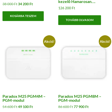
kezelő Hamarosan….
Original
Current
38 000
Ft
34 200
Ft
126 200
Ft
price
price
was:
is:
KOSÁRBA TESZEM
38
34
TOVÁBB OLVASOM
000 Ft.
200 Ft.
Akció!
Akció!
Paradox M25 PGM4M –
Paradox M25 PGM8M –
PGM-modul
PGM-modul
Original
Current
Original
Current
54 600
Ft
49 100
Ft
86 600
Ft
77 900
Ft
price
price
price
price