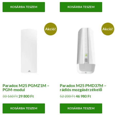
was:
is:
was:
is:
KOSÁRBA TESZEM
KOSÁRBA TESZEM
54
49
86
77
600 Ft.
100 Ft.
600 Ft.
900 Ft.
Akció!
Akció!
Paradox M25 PGMZ1M –
Paradox M25 PMD37M –
PGM-modul
rádiós mozgásérzékelő
Original
Current
Original
Current
33 160
Ft
29 800
Ft
52 200
Ft
46 980
Ft
price
price
price
price
was:
is:
was:
is:
KOSÁRBA TESZEM
KOSÁRBA TESZEM
33
29
52
46