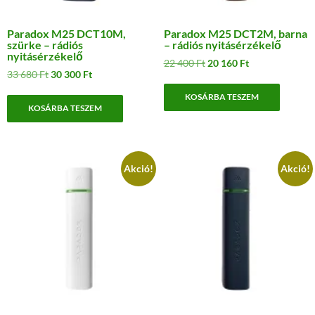
Paradox M25 DCT10M,
Paradox M25 DCT2M, barna
szürke – rádiós
– rádiós nyitásérzékelő
nyitásérzékelő
Original
Current
22 400
Ft
20 160
Ft
Original
Current
33 680
Ft
30 300
Ft
price
price
price
price
was:
is:
KOSÁRBA TESZEM
was:
is:
22
20
KOSÁRBA TESZEM
33
30
400 Ft.
160 Ft.
680 Ft.
300 Ft.
Akció!
Akció!