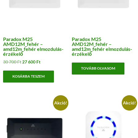
Paradox M25
Paradox M25
AMD12M_fehér –
AMD12M_fehér –
amd12m_fehér elmozdulás-
amd12m_fehér elmozdulás-
érzékelő
érzékelő
Original
Current
30 700
Ft
27 600
Ft
price
price
TOVÁBB OLVASOM
was:
is:
KOSÁRBA TESZEM
30
27
700 Ft.
600 Ft.
Akció!
Akció!