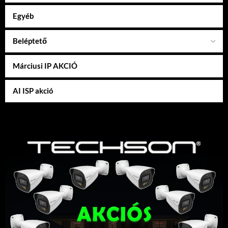
Egyéb
Beléptető
Márciusi IP AKCIÓ
AI ISP akció