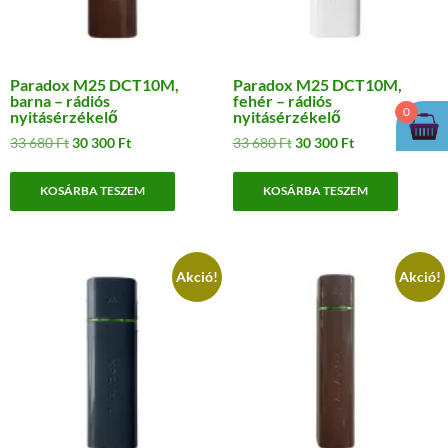
Paradox M25 DCT10M,
Paradox M25 DCT10M,
barna – rádiós
fehér – rádiós
0
nyitásérzékelő
nyitásérzékelő
Original
Current
Original
Current
33 680
Ft
30 300
Ft
33 680
Ft
30 300
Ft
price
price
price
price
was:
is:
was:
is:
KOSÁRBA TESZEM
KOSÁRBA TESZEM
33
30
33
30
680 Ft.
300 Ft.
680 Ft.
300 Ft.
Akció!
Akció!