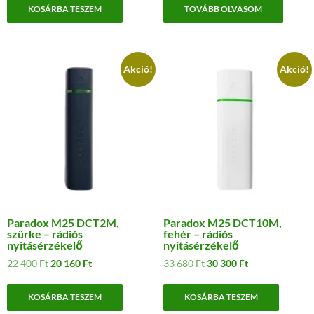
was:
is:
was:
is:
KOSÁRBA TESZEM
TOVÁBB OLVASOM
57
53
17
16
120 Ft.
490 Ft.
470 Ft.
300 Ft.
Akció!
Akció!
Paradox M25 DCT2M,
Paradox M25 DCT10M,
szürke – rádiós
fehér – rádiós
nyitásérzékelő
nyitásérzékelő
Original
Current
Original
Current
22 400
Ft
20 160
Ft
33 680
Ft
30 300
Ft
price
price
price
price
was:
is:
was:
is:
KOSÁRBA TESZEM
KOSÁRBA TESZEM
22
20
33
30