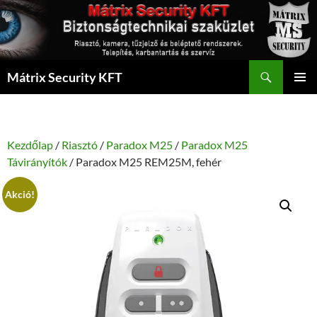
Kilépés
a
tartalomba
Keresés
Mátrix Security KFT
ELSŐDL
MENÜ
Kezdőlap
/
Riasztó
/
Paradox M25
/
Paradox M25
Távirányítók
/ Paradox M25 REM25M, fehér
Akció!