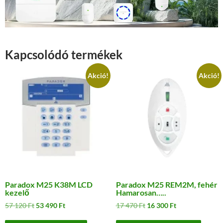
Kapcsolódó termékek
Akció!
Akció!
Paradox M25 K38M LCD
Paradox M25 REM2M, fehér
kezelő
Hamarosan…..
Original
Current
Original
Current
57 120
Ft
53 490
Ft
17 470
Ft
16 300
Ft
price
price
price
price