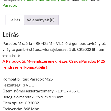
Paradox
mennyiség
Leírás
Vélemények (0)
Leírás
Paradox M széria – REM25M – Vízálló, 5 gombos távirányító,
világító gomb + státusz-visszajelzéssel. 1 db CR2032 líthium
elem, fehér
A Paradox új, M-rendszerének része. Csak a Paradox M25
rendszerrel kompatibilis!
Kompatibilitás: Paradox M25
Feszültség: 3 VDC
Üzemi hőmérséklettartomány: -10°C / +55°C
Befoglaló méretek: 39 x 72 x 12 mm
Elem típusa: CR2032
Frekvencia: 868 Mhz