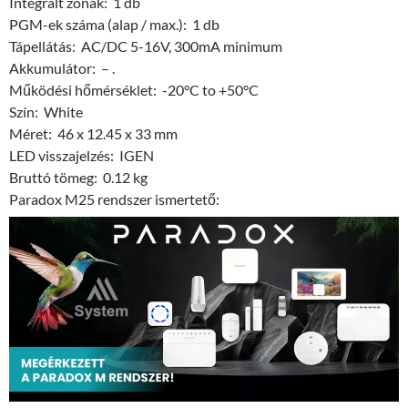
Integrált zónák: 1 db
PGM-ek száma (alap / max.): 1 db
Tápellátás: AC/DC 5-16V, 300mA minimum
Akkumulátor: – .
Működési hőmérséklet: -20°C to +50°C
Szín: White
Méret: 46 x 12.45 x 33 mm
LED visszajelzés: IGEN
Bruttó tömeg: 0.12 kg
Paradox M25 rendszer ismertető: