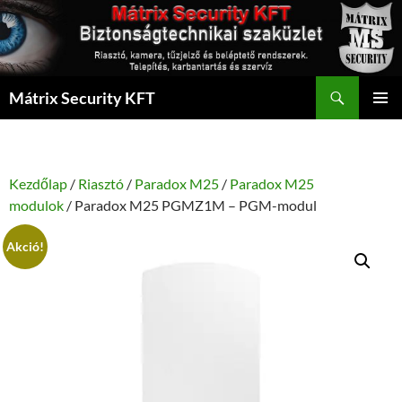
Kilépés
a
tartalomba
Keresés
Mátrix Security KFT
ELSŐDL
MENÜ
Kezdőlap
/
Riasztó
/
Paradox M25
/
Paradox M25
modulok
/ Paradox M25 PGMZ1M – PGM-modul
Akció!