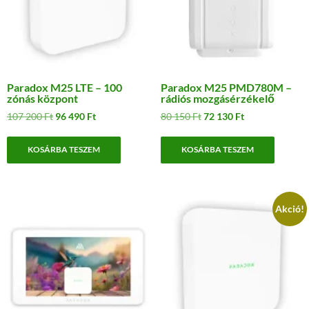
Paradox M25 LTE – 100
Paradox M25 PMD780M –
zónás központ
rádiós mozgásérzékelő
Original
Current
Original
Current
107 200
Ft
96 490
Ft
80 150
Ft
72 130
Ft
price
price
price
price
was:
is:
was:
is:
KOSÁRBA TESZEM
KOSÁRBA TESZEM
107
96
80
72
200 Ft.
490 Ft.
150 Ft.
130 Ft.
Akció!