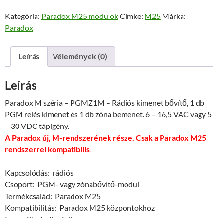
PGMZ1M
160 Ft.
800 Ft.
Kategória:
Paradox M25 modulok
Címke:
M25
Márka:
-
Paradox
PGM-
modul
mennyiség
Leírás
Vélemények (0)
Leírás
Paradox M széria – PGMZ1M – Rádiós kimenet bővítő, 1 db
PGM relés kimenet és 1 db zóna bemenet. 6 – 16,5 VAC vagy 5
– 30 VDC tápigény.
A Paradox új, M-rendszerének része. Csak a Paradox M25
rendszerrel kompatibilis!
Kapcsolódás: rádiós
Csoport: PGM- vagy zónabővítő-modul
Termékcsalád: Paradox M25
Kompatibilitás: Paradox M25 központokhoz