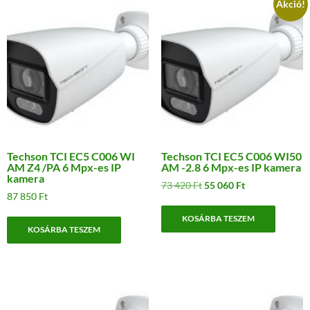
Akció!
Techson TCI EC5 C006 WI
Techson TCI EC5 C006 WI50
AM Z4 /PA 6 Mpx-es IP
AM -2.8 6 Mpx-es IP kamera
kamera
Original
Current
73 420
Ft
55 060
Ft
87 850
Ft
price
price
was:
is:
KOSÁRBA TESZEM
73
55
KOSÁRBA TESZEM
420 Ft.
060 Ft.