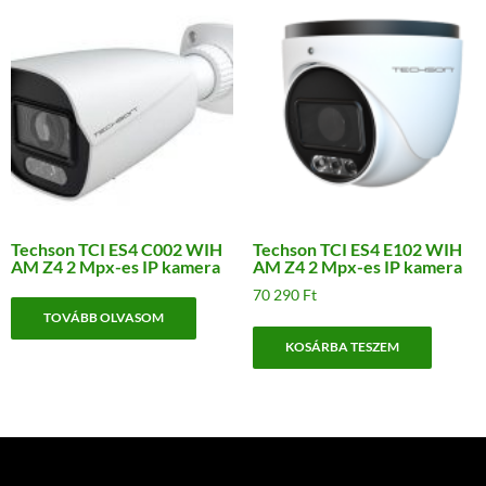
Techson TCI ES4 C002 WIH
Techson TCI ES4 E102 WIH
AM Z4 2 Mpx-es IP kamera
AM Z4 2 Mpx-es IP kamera
70 290
Ft
TOVÁBB OLVASOM
KOSÁRBA TESZEM