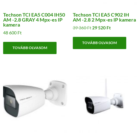
Techson TCI EA5 C004 IH50
Techson TCI EA5 C902 IH
AM -2.8 GRAY 4 Mpx-es IP
AM -2.8 2 Mpx-es IP kamera
kamera
Original
Current
39 360
Ft
29 520
Ft
48 600
Ft
price
price
was:
is:
TOVÁBB OLVASOM
39
29
TOVÁBB OLVASOM
360 Ft.
520 Ft.