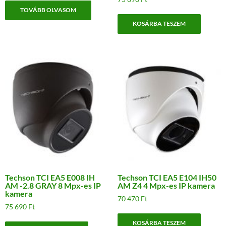
TOVÁBB OLVASOM
KOSÁRBA TESZEM
Techson TCI EA5 E008 IH
Techson TCI EA5 E104 IH50
AM -2.8 GRAY 8 Mpx-es IP
AM Z4 4 Mpx-es IP kamera
kamera
70 470
Ft
75 690
Ft
KOSÁRBA TESZEM