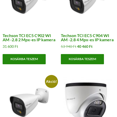
Techson TCI EC5 C902 WI
Techson TCI EC5 C904 WI
AM -2.8 2 Mpx-es IP kamera
AM -2.8 4 Mpx-es IP kamera
Original
Current
31 600
Ft
53 940
Ft
40 460
Ft
price
price
was:
is:
KOSÁRBA TESZEM
KOSÁRBA TESZEM
53
40
940 Ft.
460 Ft.
Akció!