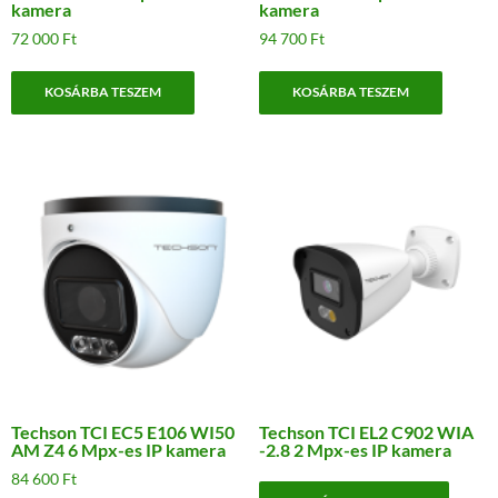
kamera
kamera
72 000
Ft
94 700
Ft
KOSÁRBA TESZEM
KOSÁRBA TESZEM
Techson TCI EC5 E106 WI50
Techson TCI EL2 C902 WIA
AM Z4 6 Mpx-es IP kamera
-2.8 2 Mpx-es IP kamera
84 600
Ft