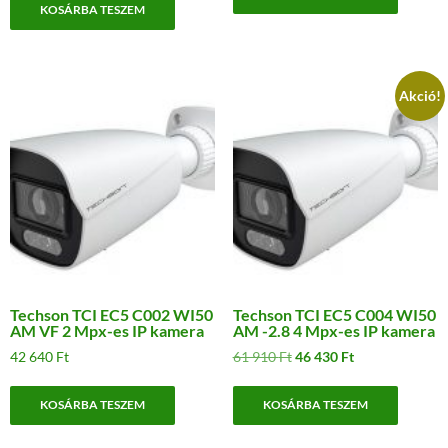
KOSÁRBA TESZEM
Akció!
Techson TCI EC5 C002 WI50
Techson TCI EC5 C004 WI50
AM VF 2 Mpx-es IP kamera
AM -2.8 4 Mpx-es IP kamera
Original
Current
42 640
Ft
61 910
Ft
46 430
Ft
price
price
was:
is:
KOSÁRBA TESZEM
KOSÁRBA TESZEM
61
46
910 Ft.
430 Ft.