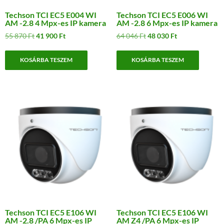
Techson TCI EC5 E004 WI
Techson TCI EC5 E006 WI
AM -2.8 4 Mpx-es IP kamera
AM -2.8 6 Mpx-es IP kamera
Original
Current
Original
Current
55 870
Ft
41 900
Ft
64 046
Ft
48 030
Ft
price
price
price
price
was:
is:
was:
is:
KOSÁRBA TESZEM
KOSÁRBA TESZEM
55
41
64
48
870 Ft.
900 Ft.
046 Ft.
030 Ft.
Techson TCI EC5 E106 WI
Techson TCI EC5 E106 WI
AM -2.8 /PA 6 Mpx-es IP
AM Z4 /PA 6 Mpx-es IP