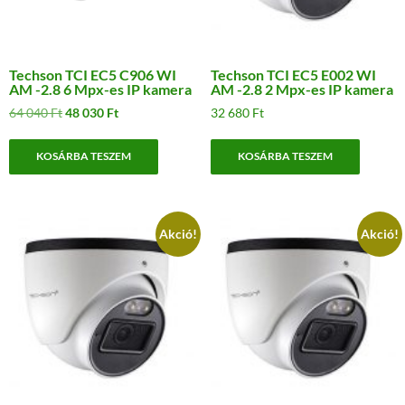
Techson TCI EC5 C906 WI
Techson TCI EC5 E002 WI
AM -2.8 6 Mpx-es IP kamera
AM -2.8 2 Mpx-es IP kamera
Original
Current
64 040
Ft
48 030
Ft
32 680
Ft
price
price
was:
is:
KOSÁRBA TESZEM
KOSÁRBA TESZEM
64
48
040 Ft.
030 Ft.
Akció!
Akció!