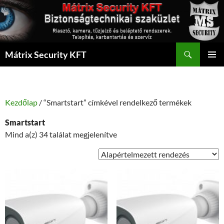
Kilépés
a
tartalomba
Keresés
Mátrix Security KFT
ELSŐDL
MENÜ
Kezdőlap
/ “Smartstart” címkével rendelkező termékek
Smartstart
Mind a(z) 34 találat megjelenítve