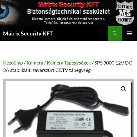
Kilépés
a
tartalomba
Keresés
Mátrix Security KFT
ELSŐDL
MENÜ
Kezdőlap
/
Kamera
/
Kamera Tápegységek
/ SPS 3000 12V DC
3A stabilizált, zavarszűrt CCTV tápegység