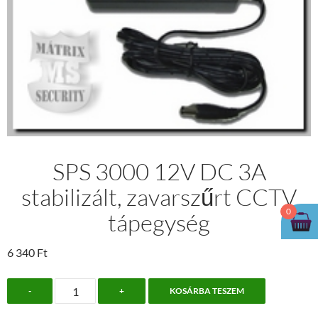
SPS 3000 12V DC 3A
stabilizált, zavarszűrt CCTV
0
tápegység
6 340
Ft
SPS
-
+
KOSÁRBA TESZEM
3000