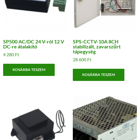
SP500 AC/DC 24 V-ról 12 V
SPS-CCTV-10A 8CH
DC-re átalakító
stabilizált, zavarszűrt
tápegység
4 280
Ft
28 600
Ft
KOSÁRBA TESZEM
KOSÁRBA TESZEM