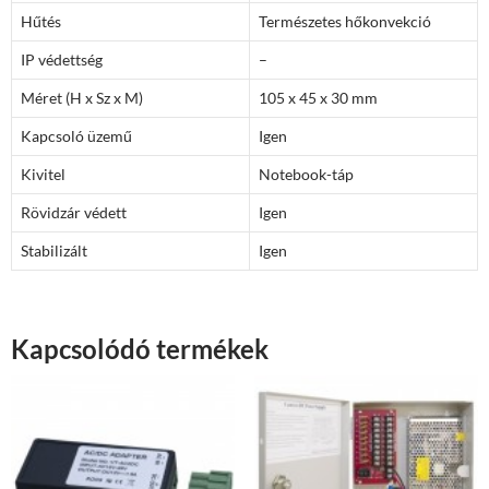
Hűtés
Természetes hőkonvekció
IP védettség
–
Méret (H x Sz x M)
105 x 45 x 30 mm
Kapcsoló üzemű
Igen
Kivitel
Notebook-táp
Rövidzár védett
Igen
Stabilizált
Igen
Kapcsolódó termékek