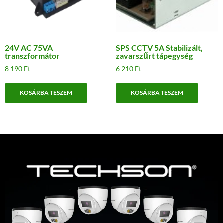
24V AC 75VA
SPS CCTV 5A Stabilizált,
transzformátor
zavarszűrt tápegység
8 190
Ft
6 210
Ft
KOSÁRBA TESZEM
KOSÁRBA TESZEM