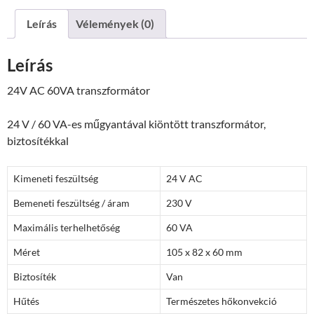
Leírás
Vélemények (0)
Leírás
24V AC 60VA transzformátor
24 V / 60 VA-es műgyantával kiöntött transzformátor,
biztosítékkal
Kimeneti feszültség
24 V AC
Bemeneti feszültség / áram
230 V
Maximális terhelhetőség
60 VA
Méret
105 x 82 x 60 mm
Biztosíték
Van
Hűtés
Természetes hőkonvekció