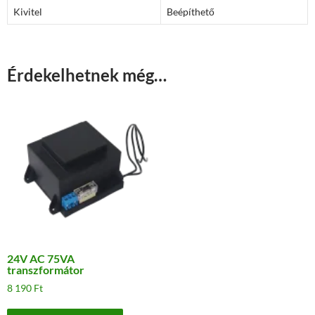
Kivitel
Beépíthető
Érdekelhetnek még…
24V AC 75VA
transzformátor
8 190
Ft