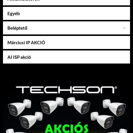
Egyéb
Beléptető
Márciusi IP AKCIÓ
AI ISP akció