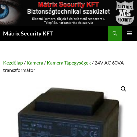
Kilépés
a
tartalomba
Keresés
Mátrix Security KFT
ELSŐDL
MENÜ
Kezdőlap
/
Kamera
/
Kamera Tápegységek
/ 24V AC 60VA
transzformátor