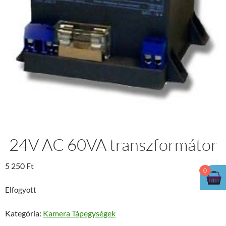
24V AC 60VA transzformátor
5 250
Ft
0
Elfogyott
Kategória:
Kamera Tápegységek