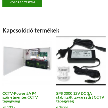
KOSÁRBA TESZEM
Kapcsolódó termékek
CCTV-Power 5A P4
SPS 3000 12V DC 3A
szünetmentes CCTV
stabilizált, zavarszűrt CCTV
tápegység
tápegység
28 100
Ft
6 340
Ft