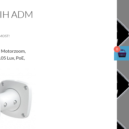
 IH ADM
MOST!
0
., Motorzoom,
05 Lux, PoE,