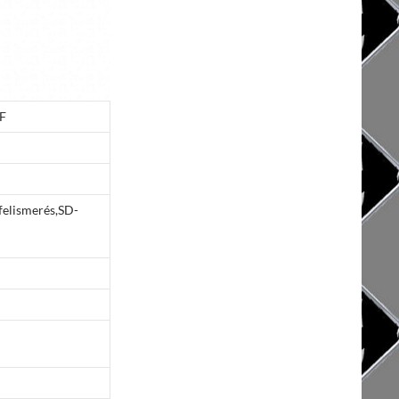
F
elismerés,SD-