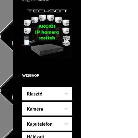
WEBSHOP
Riasztó
Kamera
Kaputelefon
Hálózati