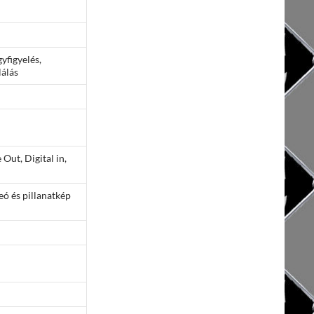
yfigyelés,
álás
Out, Digital in,
ó és pillanatkép