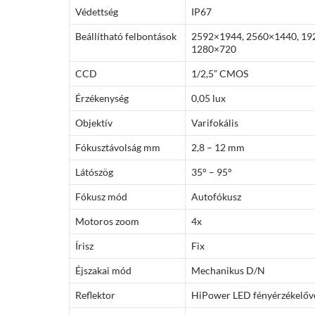
Védettség
IP67
Beállítható felbontások
2592×1944, 2560×1440, 19
1280×720
CCD
1/2,5” CMOS
Érzékenység
0,05 lux
Objektív
Varifokális
Fókusztávolság mm
2,8 – 12 mm
Látószög
35° – 95°
Fókusz mód
Autofókusz
Motoros zoom
4x
Írisz
Fix
Éjszakai mód
Mechanikus D/N
Reflektor
HiPower LED fényérzékelőv