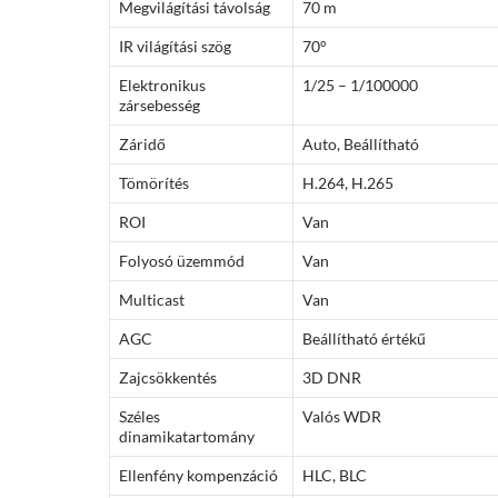
Megvilágítási távolság
70 m
IR világítási szög
70°
Elektronikus
1/25 – 1/100000
zársebesség
Záridő
Auto, Beállítható
Tömörítés
H.264, H.265
ROI
Van
Folyosó üzemmód
Van
Multicast
Van
AGC
Beállítható értékű
Zajcsökkentés
3D DNR
Széles
Valós WDR
dinamikatartomány
Ellenfény kompenzáció
HLC, BLC