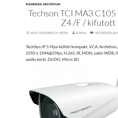
KAMERÁK ARCHÍVUM
Techson TCI MA3 C105
Z4 /F / kifutott
2019. OKTÓBER 29. KEDD
ADMIN
HOZZÁSZÓLÁS 
TechSon IP 5 Mpx kültéri kompakt, VCA, Arcfelism
2592 x 1944@25fps, H.265, IR, MDN, valós WDR, 0.
audio be/ki, DI/DO, Micro SD