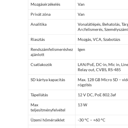
Mozgásérzékelés
Van
Privát zóna
Van
Analitika
Vonalátlépés, Behatolás, Tárg
Arcfelismerés, Személyszáml
Riasztás
Mozgás, VCA, Szabotázs
Rendszámfelismeréshez
Igen
ajánlott
Csatlakozók
LAN/PoE, DC-in, Mic in, Line 
Relay out, CVBS, RS-485
SD kártya kapacitás
Max. 128 GB Micro SD – vide
rögzítés
Tápellátás
12 V DC, PoE 802.3af
Max
13 W
teljesítményfelvétel
Üzemi hőmérséklet
-30 °C – +60 °C