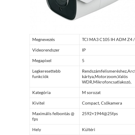
Megnevezés
TCI MA3 C105 IH ADM Z4 /
Videorendszer
IP
Megapixel
5
Legkeresettebb
Rendszámfelismeréshez,Arcf
funkciók
kártya,Motorzoom,Valós
WDR,Mikrofoncsatlakozó,
Kategória
M sorozat
Kivitel
Compact, Csőkamera
Maximális felbontás @
2592×1944@25fps
fps
Hely
Kültéri