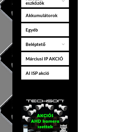
eszközök
Akkumulátorok
Egyéb
Beléptető
Márciusi IP AKCIÓ
AI ISP akció