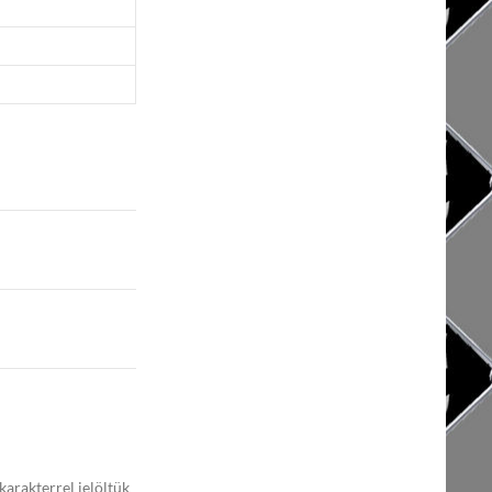
karakterrel jelöltük