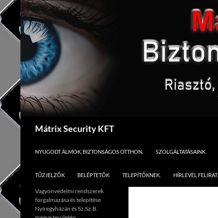
Kilépés
a
tartalomba
Keresés
Mátrix Security KFT
NYUGODT ÁLMOK, BIZTONSÁGOS OTTHON.
SZOLGÁLTATÁSAINK
TŰZJELZŐK
BELÉPTETŐK
TELEPÍTŐKNEK.
HÍRLEVÉL FELIRA
Vagyonvédelmi rendszerek
forgalmazása és telepítése
Nyíregyházán és Sz.Sz.B.
megye területén.