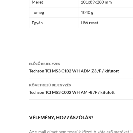
Méret
101x89x280 mm
Tömeg
1040 g
Egyéb
HW reset
Bejegyzés
ELŐZŐ BEJEGYZÉS
navigáció
Techson TCI MS3 C102 WH ADM Z3 /F / kifutott
KÖVETKEZŐ BEJEGYZÉS
Techson TCI MS3 C002 WH AM -8 /F / kifutott
VÉLEMÉNY, HOZZÁSZÓLÁS?
Az e-mail címet nem tesszük közzé.
A kötelező mezőket
*