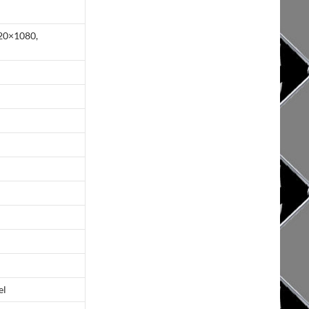
20×1080,
el