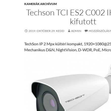
KAMERÁK ARCHÍVUM
Techson TCI ES2 C002 I
kifutott
2019. OKTÓBER 29. KEDD
ADMIN
HOZZÁSZÓLÁS 
TechSon IP 2 Mpx kültéri kompakt, 1920×1080@25 f
Mechanikus D&N, NightVision, D-WDR, PoE, Micr