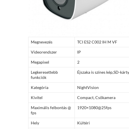
Megnevezés
TCI ES2 C002 IH M VF
Videorendszer
IP
Megapixel
2
Legkeresettebb
Éjszaka is színes kép,SD-kárty
funkciók
Kategória
NightVision
Kivitel
Compact, Csőkamera
Maximális felbontás @
1920×1080@25fps
fps
Hely
Kültéri