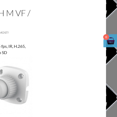
H M VF /
MOST!
0
ps, IR, H.265,
o SD