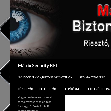
Kilépés
a
tartalomba
Keresés
Mátrix Security KFT
NYUGODT ÁLMOK, BIZTONSÁGOS OTTHON.
SZOLGÁLTATÁSAINK
TŰZJELZŐK
BELÉPTETŐK
TELEPÍTŐKNEK.
HÍRLEVÉL FELIRA
Vagyonvédelmi rendszerek
forgalmazása és telepítése
Nyíregyházán és Sz.Sz.B.
megye területén.