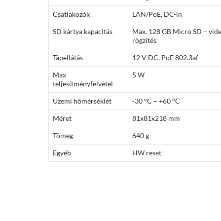
Csatlakozók
LAN/PoE, DC-in
SD kártya kapacitás
Max. 128 GB Micro SD – vide
rögzítés
Tápellátás
12 V DC, PoE 802.3af
Max
5 W
teljesítményfelvétel
Üzemi hőmérséklet
-30 °C – +60 °C
Méret
81x81x218 mm
Tömeg
640 g
Egyéb
HW reset