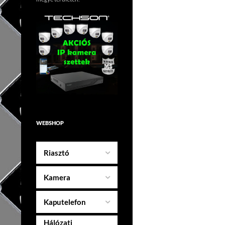
WEBSHOP
Riasztó
Kamera
Kaputelefon
Hálózati