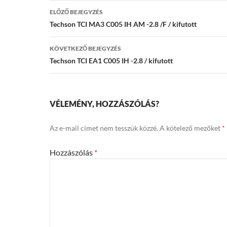
Bejegyzés
ELŐZŐ BEJEGYZÉS
navigáció
Techson TCI MA3 C005 IH AM -2.8 /F / kifutott
KÖVETKEZŐ BEJEGYZÉS
Techson TCI EA1 C005 IH -2.8 / kifutott
VÉLEMÉNY, HOZZÁSZÓLÁS?
Az e-mail címet nem tesszük közzé.
A kötelező mezőket
*
Hozzászólás
*