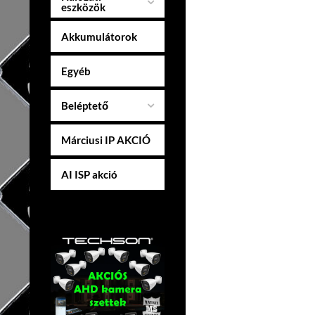
eszközök
Akkumulátorok
Egyéb
Beléptető
Márciusi IP AKCIÓ
AI ISP akció