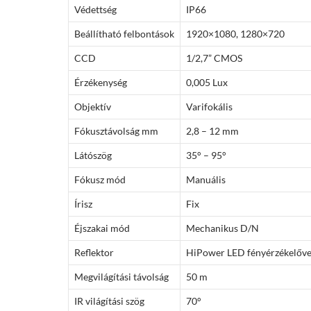
Védettség
IP66
Beállítható felbontások
1920×1080, 1280×720
CCD
1/2,7” CMOS
Érzékenység
0,005 Lux
Objektív
Varifokális
Fókusztávolság mm
2,8 – 12 mm
Látószög
35° – 95°
Fókusz mód
Manuális
Írisz
Fix
Éjszakai mód
Mechanikus D/N
Reflektor
HiPower LED fényérzékelőve
Megvilágítási távolság
50 m
IR világítási szög
70°