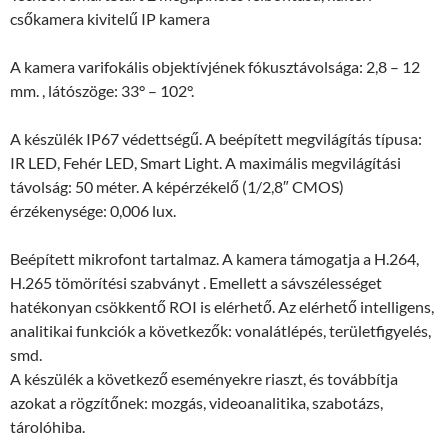
csőkamera kivitelű IP kamera
A kamera varifokális objektívjének fókusztávolsága: 2,8 – 12
mm. , látószöge: 33° – 102°.
A készülék IP67 védettségű. A beépített megvilágítás típusa:
IR LED, Fehér LED, Smart Light. A maximális megvilágítási
távolság: 50 méter. A képérzékelő (1/2,8″ CMOS)
érzékenysége: 0,006 lux.
Beépített mikrofont tartalmaz. A kamera támogatja a H.264,
H.265 tömörítési szabványt . Emellett a sávszélességet
hatékonyan csökkentő ROI is elérhető. Az elérhető intelligens,
analitikai funkciók a következők: vonalátlépés, területfigyelés,
smd.
A készülék a következő eseményekre riaszt, és továbbítja
azokat a rögzítőnek: mozgás, videoanalitika, szabotázs,
tárolóhiba.