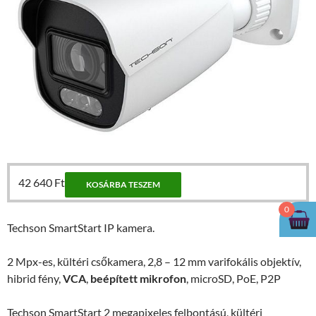
42 640
Ft
KOSÁRBA TESZEM
0
Techson SmartStart IP kamera.
2 Mpx-es, kültéri csőkamera, 2,8 – 12 mm varifokális objektív,
hibrid fény,
VCA
,
beépített mikrofon
, microSD, PoE, P2P
Techson SmartStart 2 megapixeles felbontású, kültéri