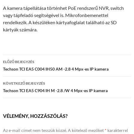
A kamera tápellátása történhet PoE rendszerű NVR, switch
vagy tápfeladó segítségével is. Mikrofonbemenettel
rendelkezik. A készüléken kártyafoglalat található az SD
kártyák számára.
Bejegyzés
ELŐZŐ BEJEGYZÉS
navigáció
Techson TCI EA5 C004 IH50 AM -2.8 4 Mpx-es IP kamera
KÖVETKEZŐ BEJEGYZÉS
Techson TCI EA5 C904 IH M -2.8 /W 4 Mpx-es IP kamera
VÉLEMÉNY, HOZZÁSZÓLÁS?
Az e-mail címet nem tesszük közzé.
A kötelező mezőket
*
karakterrel