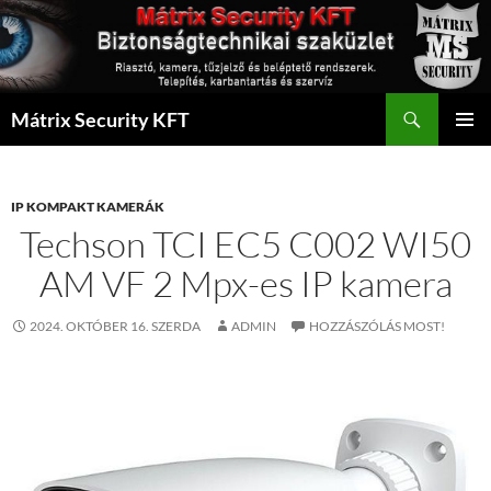
Kilépés
a
tartalomba
Keresés
Mátrix Security KFT
ELSŐDL
MENÜ
IP KOMPAKT KAMERÁK
Techson TCI EC5 C002 WI50
AM VF 2 Mpx-es IP kamera
2024. OKTÓBER 16. SZERDA
ADMIN
HOZZÁSZÓLÁS MOST!