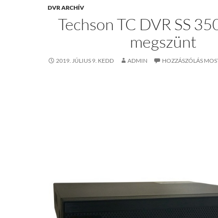
DVR ARCHÍV
Techson TC DVR SS 350
megszünt
2019. JÚLIUS 9. KEDD
ADMIN
HOZZÁSZÓLÁS MOS