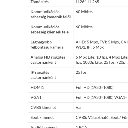
Tömörítés
H.264, H.265
Kommunikációs
60 Mbit/s
sebesség kamerák felől
Kommunikációs
60 Mbit/s
sebesség kliensek felé
Legnagyobb
AHD: 5 Mpx, TVI: 5 Mpx, CVI
felbontású kamera
WD1, IP: 5 Mpx
Analóg HD rögzítés
5 Mpx Lite: 10 fps, 4 Mpx Lite
csatornánként
fps, 1080p Lite: 25 fps, 720p:
IP rögzítés
25 fps
csatornánként
HDMI1
Full HD (1920×1080)
VGA1
Full HD (1920×1080) VGA1
CVBS kimenet
Van
Spot kimenet
CVBS: Választható: Spot / Fő
Audió bemenet
1 RCA