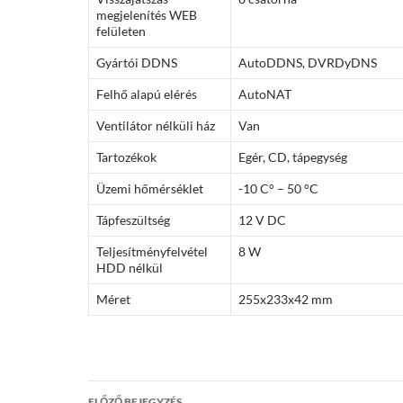
megjelenítés WEB
felületen
Gyártói DDNS
AutoDDNS, DVRDyDNS
Felhő alapú elérés
AutoNAT
Ventilátor nélküli ház
Van
Tartozékok
Egér, CD, tápegység
Üzemi hőmérséklet
-10 C° – 50 °C
Tápfeszültség
12 V DC
Teljesítményfelvétel
8 W
HDD nélkül
Méret
255x233x42 mm
Bejegyzés
ELŐZŐ BEJEGYZÉS