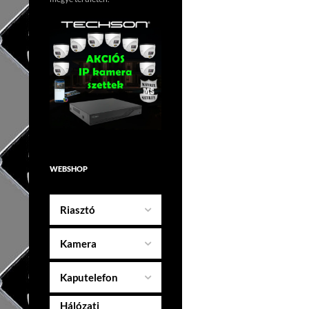
WEBSHOP
Riasztó
Kamera
Kaputelefon
Hálózati