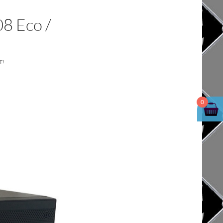
8 Eco /
T!
0