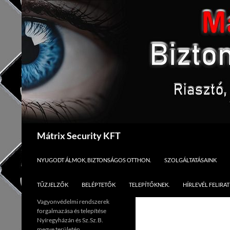
Kilépés
a
tartalomba
Keresés
Mátrix Security KFT
NYUGODT ÁLMOK, BIZTONSÁGOS OTTHON.
SZOLGÁLTATÁSAINK
TŰZJELZŐK
BELÉPTETŐK
TELEPÍTŐKNEK.
HÍRLEVÉL FELIRA
Vagyonvédelmi rendszerek
forgalmazása és telepítése
Nyíregyházán és Sz.Sz.B.
megye területén.