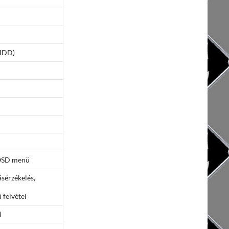
 HDD)
 OSD menü
sérzékelés,
felvétel
N