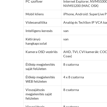
PC szoftver
Internet Explorer, NVMS100
NVMS1200 (MAC OSX)
Mobil kliens
iPhone, Android: SuperLive P
Videoanalitika
Analóg és TechSon IP VCA k
Intelligens keresés
van
Kétirányú
van
hangkapcsolat
Kamera OSD vezérlés
AHD, TVI, CVI kamerák: COC
Coax)
Élőkép megjelenítés
8 csatorna
saját felületen
Élőkép megjelenítés
4 x 8 csatorna
WEB felületen
Visszajátszás
8 csatorna
megjelenítés saját
felületen
Visszajátszás
8 csatorna