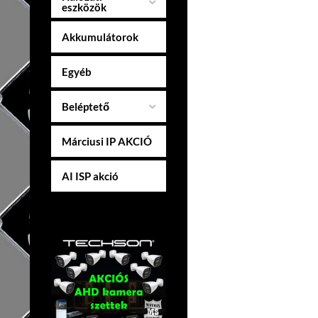
eszközök
Akkumulátorok
Egyéb
Beléptető
Márciusi IP AKCIÓ
AI ISP akció