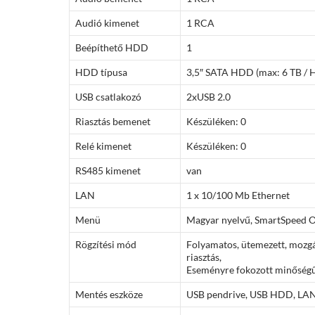
Audió kimenet
1 RCA
Beépíthető HDD
1
HDD típusa
3,5″ SATA HDD (max: 6 TB /
USB csatlakozó
2xUSB 2.0
Riasztás bemenet
Készüléken: 0
Relé kimenet
Készüléken: 0
RS485 kimenet
van
LAN
1 x 10/100 Mb Ethernet
Menü
Magyar nyelvű, SmartSpeed
Rögzítési mód
Folyamatos, ütemezett, mozgá
riasztás,
Eseményre fokozott minőségű 
Mentés eszköze
USB pendrive, USB HDD, LA