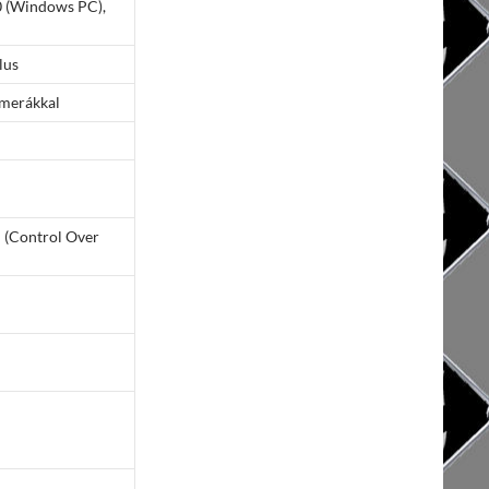
0 (Windows PC),
lus
amerákkal
 (Control Over