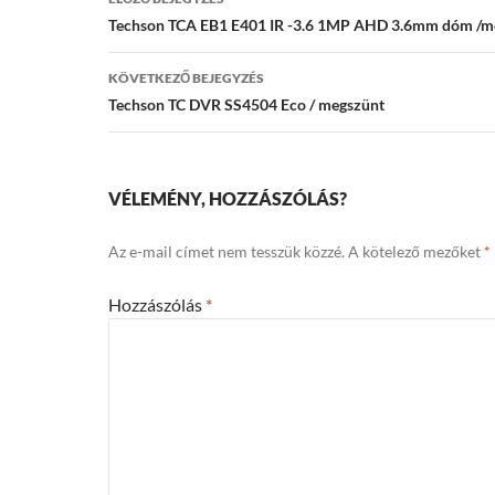
navigáció
Techson TCA EB1 E401 IR -3.6 1MP AHD 3.6mm dóm /m
KÖVETKEZŐ BEJEGYZÉS
Techson TC DVR SS4504 Eco / megszünt
VÉLEMÉNY, HOZZÁSZÓLÁS?
Az e-mail címet nem tesszük közzé.
A kötelező mezőket
*
Hozzászólás
*