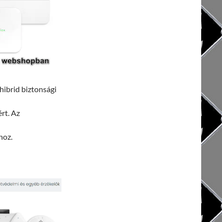
hibrid biztonsági
rt. Az
hoz.