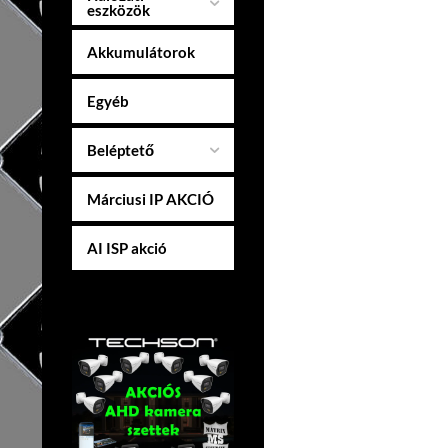
eszközök
Akkumulátorok
Egyéb
Beléptető
Márciusi IP AKCIÓ
AI ISP akció