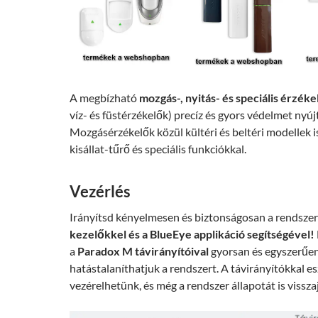
A megbízható
mozgás-, nyitás- és speciális érzéke
víz- és füstérzékelők) precíz és gyors védelmet nyúj
Mozgásérzékelők közül kültéri és beltéri modellek i
kisállat-tűrő és speciális funkciókkal.
Vezérlés
Irányítsd kényelmesen és biztonságosan a rendszer
kezelőkkel
és a BlueEye applikáció segítségével!
a
Paradox M távirányítóival
gyorsan és egyszerűen
hatástalaníthatjuk a rendszert. A távirányítókkal e
vezérelhetünk, és még a rendszer állapotát is vissza