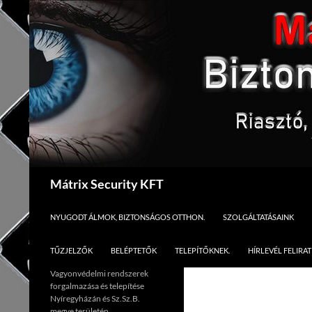
Kilépés
a
tartalomba
Keresés
Mátrix Security KFT
NYUGODT ÁLMOK, BIZTONSÁGOS OTTHON.
SZOLGÁLTATÁSAINK
TŰZJELZŐK
BELÉPTETŐK
TELEPÍTŐKNEK.
HÍRLEVÉL FELIRA
Vagyonvédelmi rendszerek
forgalmazása és telepítése
Nyíregyházán és Sz.Sz.B.
megye területén.