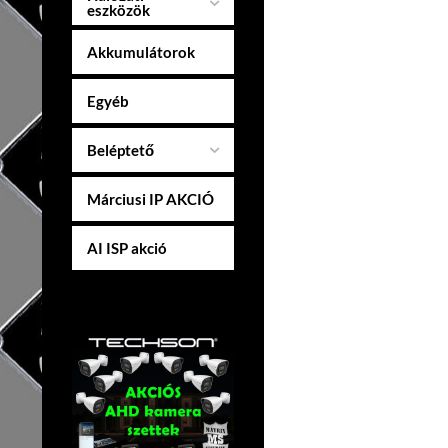
eszközök
Akkumulátorok
Egyéb
Beléptető
Márciusi IP AKCIÓ
AI ISP akció