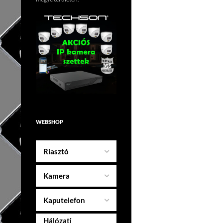
WEBSHOP
Riasztó
Kamera
Kaputelefon
Hálózati