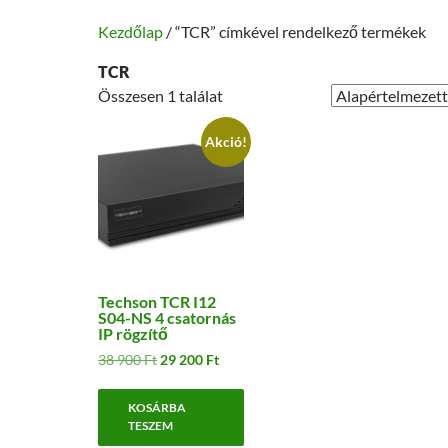
Kezdőlap
/ “TCR” címkével rendelkező termékek
TCR
Összesen 1 találat
Akció!
Techson TCR I12
S04-NS 4 csatornás
IP rögzítő
Original
Current
38 900
Ft
29 200
Ft
price
price
was:
is:
KOSÁRBA
38
29
TESZEM
900 Ft.
200 Ft.