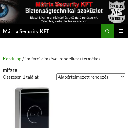
Kilépés
a
tartalomba
Keresés
Mátrix Security KFT
ELSŐDL
MENÜ
Kezdőlap
/ “mifare” címkével rendelkező termékek
mifare
Összesen 1 találat