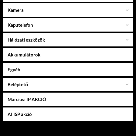
Kamera
Kaputelefon
Hálózati eszközök
Akkumulátorok
Egyéb
Beléptető
Márciusi IP AKCIÓ
AI ISP akció