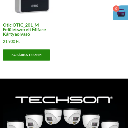
0
Otic OTIC_201_M
Felületszerelt Mifare
Kártyaolvasó
21 900
Ft
KOSÁRBA TESZEM