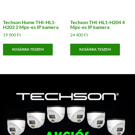
Techson Home THI-HL1-
Techson THI-HL1-H204 4
H202 2 Mpx-es IP kamera
Mpx-es IP kamera
19 900
Ft
24 400
Ft
KOSÁRBA TESZEM
KOSÁRBA TESZEM