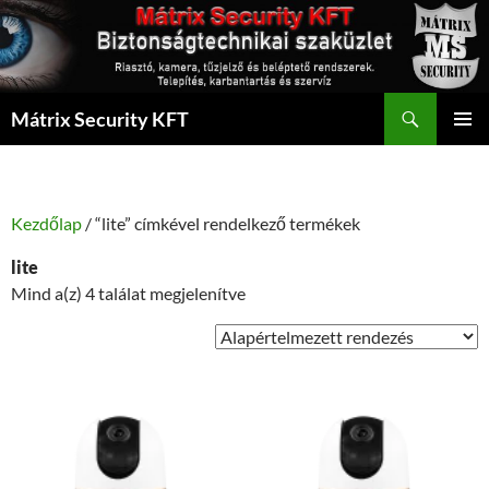
Kilépés
a
tartalomba
Keresés
Mátrix Security KFT
ELSŐDL
MENÜ
Kezdőlap
/ “lite” címkével rendelkező termékek
lite
Mind a(z) 4 találat megjelenítve