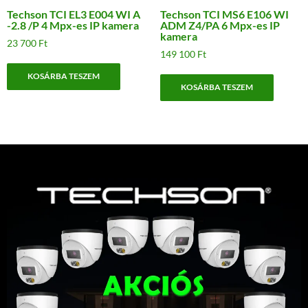
Techson TCI EL3 E004 WI A
Techson TCI MS6 E106 WI
-2.8 /P 4 Mpx-es IP kamera
ADM Z4/PA 6 Mpx-es IP
kamera
23 700
Ft
149 100
Ft
KOSÁRBA TESZEM
KOSÁRBA TESZEM