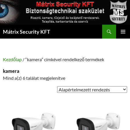
Kilépés
a
tartalomba
Keresés
Mátrix Security KFT
ELSŐDL
MENÜ
Kezdőlap
/ “kamera” címkével rendelkező termékek
kamera
Mind a(z) 6 találat megjelenítve