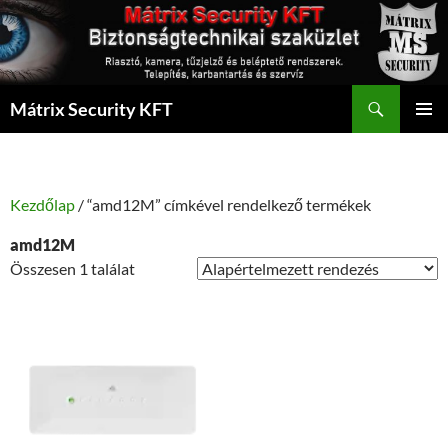
Kilépés
a
tartalomba
Keresés
Mátrix Security KFT
ELSŐDL
MENÜ
Kezdőlap
/ “amd12M” címkével rendelkező termékek
amd12M
Összesen 1 találat