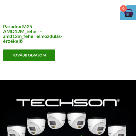
0
Paradox M25
AMD12M_fehér –
amd12m_fehér elmozdulás-
érzékelő
TOVÁBB OLVASOM