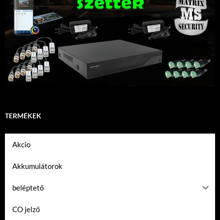
TERMÉKEK
Akcio
Akkumulátorok
beléptető
CO jelző