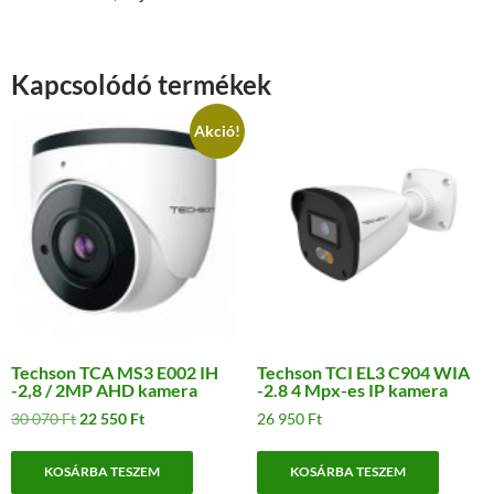
Kapcsolódó termékek
Akció!
Techson TCA MS3 E002 IH
Techson TCI EL3 C904 WIA
-2,8 / 2MP AHD kamera
-2.8 4 Mpx-es IP kamera
Original
Current
30 070
Ft
22 550
Ft
26 950
Ft
price
price
was:
is:
KOSÁRBA TESZEM
KOSÁRBA TESZEM
30
22