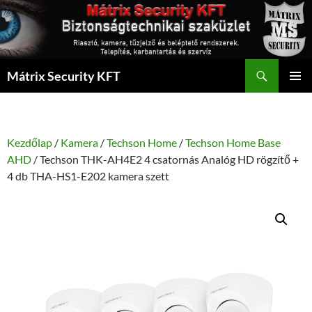
Kilépés
a
tartalomba
Keresés
Mátrix Security KFT
ELSŐDL
MENÜ
Kezdőlap
/
Kamera
/
Techson Home
/
Techson Home Base
AHD
/ Techson THK-AH4E2 4 csatornás Analóg HD rögzítő +
4 db THA-HS1-E202 kamera szett