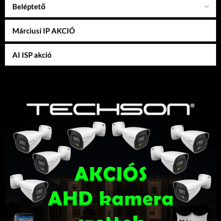
Beléptető
Márciusi IP AKCIÓ
AI ISP akció