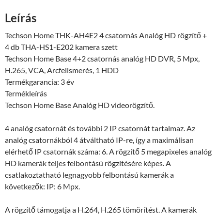
+
Leírás
4
db
Techson Home THK-AH4E2 4 csatornás Analóg HD rögzítő +
THA-
4 db THA-HS1-E202 kamera szett
HS1-
Techson Home Base 4+2 csatornás analóg HD DVR, 5 Mpx,
E202
H.265, VCA, Arcfelismerés, 1 HDD
kamera
Termékgarancia:
3 év
szett
Termékleírás
mennyiség
Techson Home Base Analóg HD videorögzítő.
4 analóg csatornát és további 2 IP csatornát tartalmaz. Az
analóg csatornákból 4 átváltható IP-re, így a maximálisan
elérhető IP csatornák száma: 6. A rögzítő 5 megapixeles analóg
HD kamerák teljes felbontású rögzítésére képes. A
csatlakoztatható legnagyobb felbontású kamerák a
következők: IP: 6 Mpx.
A rögzítő támogatja a H.264, H.265 tömörítést. A kamerák