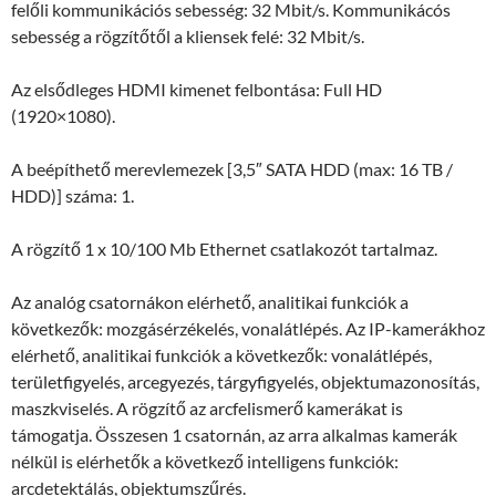
felőli kommunikációs sebesség: 32 Mbit/s. Kommunikácós
sebesség a rögzítőtől a kliensek felé: 32 Mbit/s.
Az elsődleges HDMI kimenet felbontása: Full HD
(1920×1080).
A beépíthető merevlemezek [3,5″ SATA HDD (max: 16 TB /
HDD)] száma: 1.
A rögzítő 1 x 10/100 Mb Ethernet csatlakozót tartalmaz.
Az analóg csatornákon elérhető, analitikai funkciók a
következők: mozgásérzékelés, vonalátlépés. Az IP-kamerákhoz
elérhető, analitikai funkciók a következők: vonalátlépés,
területfigyelés, arcegyezés, tárgyfigyelés, objektumazonosítás,
maszkviselés. A rögzítő az arcfelismerő kamerákat is
támogatja. Összesen 1 csatornán, az arra alkalmas kamerák
nélkül is elérhetők a következő intelligens funkciók:
arcdetektálás, objektumszűrés.