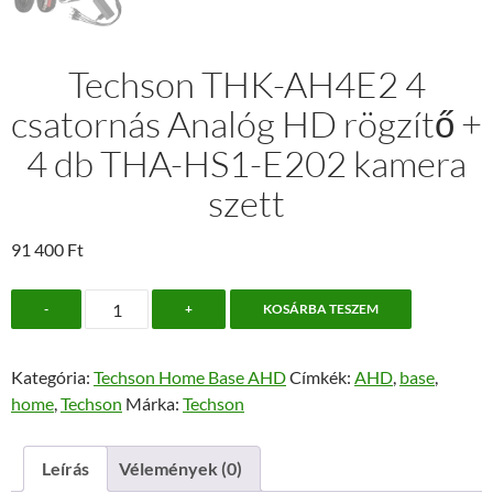
Techson THK-AH4E2 4
csatornás Analóg HD rögzítő +
4 db THA-HS1-E202 kamera
szett
91 400
Ft
Techson
-
+
KOSÁRBA TESZEM
THK-
AH4E2
Kategória:
Techson Home Base AHD
Címkék:
AHD
,
base
,
4
home
,
Techson
Márka:
Techson
csatornás
Analóg
HD
Leírás
Vélemények (0)
rögzítő