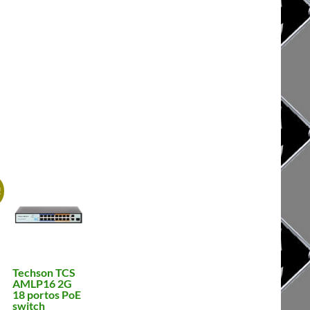
!
Techson TCS
AMLP16 2G
18 portos PoE
switch