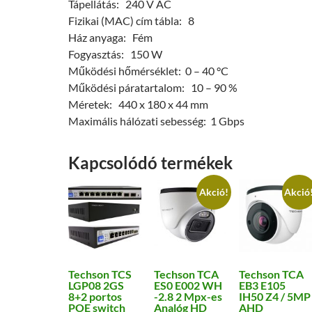
Tápellátás: 240 V AC
Fizikai (MAC) cím tábla: 8
Ház anyaga: Fém
Fogyasztás: 150 W
Működési hőmérséklet: 0 – 40 °C
Működési páratartalom: 10 – 90 %
Méretek: 440 x 180 x 44 mm
Maximális hálózati sebesség: 1 Gbps
Kapcsolódó termékek
Akció!
Akció
Techson TCS
Techson TCA
Techson TCA
LGP08 2GS
ES0 E002 WH
EB3 E105
8+2 portos
-2.8 2 Mpx-es
IH50 Z4 / 5MP
POE switch
Analóg HD
AHD