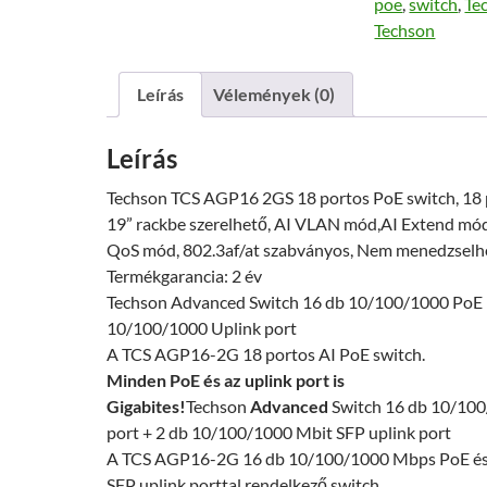
poe
,
switch
,
Te
switc
Techson
menn
Leírás
Vélemények (0)
Leírás
Techson TCS AGP16 2GS 18 portos PoE switch, 18 po
19” rackbe szerelhető, AI VLAN mód,AI Extend mó
QoS mód, 802.3af/at szabványos, Nem menedzselh
Termékgarancia:
2 év
Techson Advanced Switch 16 db 10/100/1000 PoE 
10/100/1000 Uplink port
A TCS AGP16-2G 18 portos AI PoE switch.
Minden PoE és az uplink port is
Gigabites!
Techson
Advanced
Switch 16 db 10/10
port + 2 db 10/100/1000 Mbit SFP uplink port
A TCS AGP16-2G 16 db 10/100/1000 Mbps PoE és 
SFP uplink porttal rendelkező switch