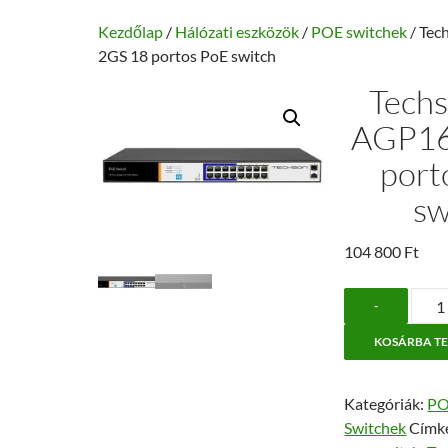
Kezdőlap
/
Hálózati eszközök
/
POE switchek
/ Tec
2GS 18 portos PoE switch
Tech
AGP16
port
sw
104 800
Ft
Tech
-
TCS
KOSÁRBA T
AGP
2GS
18
Kategóriák:
PO
port
Switchek
Címk
PoE