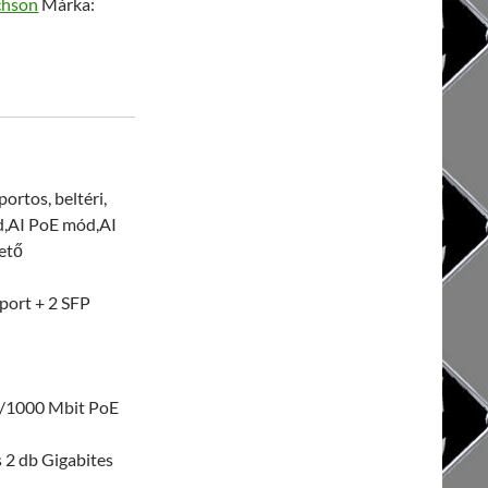
chson
Márka:
h
yiség
rtos, beltéri,
d,AI PoE mód,AI
ető
port + 2 SFP
0/1000 Mbit PoE
2 db Gigabites