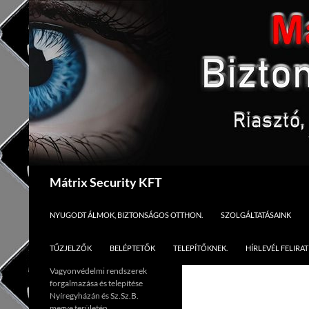
Kilépés
a
tartalomba
Keresés
Mátrix Security KFT
NYUGODT ÁLMOK, BIZTONSÁGOS OTTHON.
SZOLGÁLTATÁSAINK
TŰZJELZŐK
BELÉPTETŐK
TELEPÍTŐKNEK.
HÍRLEVÉL FELIRA
Vagyonvédelmi rendszerek
forgalmazása és telepítése
Nyíregyházán és Sz.Sz.B.
megye területén.