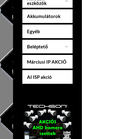
eszközök
Akkumulátorok
Egyéb
Beléptető
Márciusi IP AKCIÓ
AI ISP akció