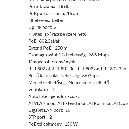
Portok száma: 18 db
PoE portok száma: 16 db
Elhelyezés: beltéri
Uplink port: 2
Kivitel: 19” rackbe szerelhető
PoE: 802.3af/at
Extend PoE: 250 m
Csomagtovábbítási sebesség: 26.8 Mpps
Támogatott szabványok:
IEEE802.3i, IEEE802.3u, IEEE802.3x, IEEE802.3ab
Belső kapcsolási sebesség: 36 Gbps
Menedzselhetőség: Nem menedzselhető
Ventilátor: 1
Auto Intelligens funkciók:
AI VLAN mód, AI Extend mód, AI PoE mód, AI QoS
Gigabit LAN port: 16
SFP port: 2
PoE teljesítmény: 150 W