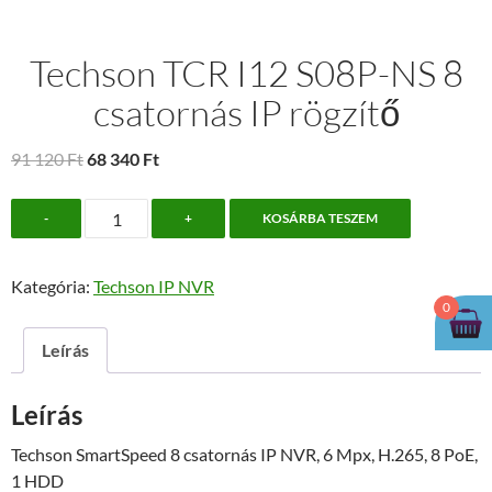
Techson TCR I12 S08P-NS 8
csatornás IP rögzítő
Original
Current
91 120
Ft
68 340
Ft
price
price
Techson
was:
is:
-
+
KOSÁRBA TESZEM
TCR
91
68
I12
120 Ft.
340 Ft.
Kategória:
Techson IP NVR
S08P-
0
NS
8
Leírás
csatornás
IP
Leírás
rögzítő
mennyiség
Techson SmartSpeed 8 csatornás IP NVR, 6 Mpx, H.265, 8 PoE,
1 HDD