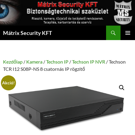
Kilépés
a
tartalomba
Keresés
Mátrix Security KFT
ELSŐDL
MENÜ
Kezdőlap
/
Kamera
/
Techson IP
/
Techson IP NVR
/ Techson
TCR I12 S08P-NS 8 csatornás IP rögzítő
Akció!