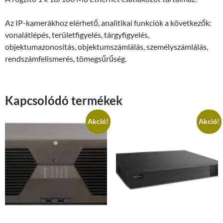
Az IP-kamerákhoz elérhető, analitikai funkciók a következők:
vonalátlépés, területfigyelés, tárgyfigyelés,
objektumazonosítás, objektumszámlálás, személyszámlálás,
rendszámfelismerés, tömegsűrűség.
Kapcsolódó termékek
Akció!
Akció!