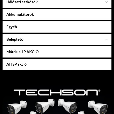
Hálózati eszközök
Akkumulátorok
Egyéb
Beléptető
Márciusi IP AKCIÓ
AI ISP akció