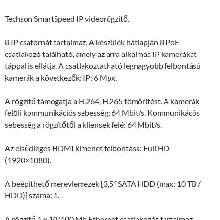
Techson SmartSpeed IP videorögzítő.
8 IP csatornát tartalmaz. A készülék hátlapján 8 PoE
csatlakozó található, amely az arra alkalmas IP kamerákat
táppal is ellátja. A csatlakoztatható legnagyobb felbontású
kamerák a következők: IP: 6 Mpx.
A rögzítő támogatja a H.264, H.265 tömörítést. A kamerák
felőli kommunikációs sebesség: 64 Mbit/s. Kommunikácós
sebesség a rögzítőtől a kliensek felé: 64 Mbit/s.
Az elsődleges HDMI kimenet felbontása: Full HD
(1920×1080).
A beépíthető merevlemezek [3,5″ SATA HDD (max: 10 TB /
HDD)] száma: 1.
A rögzítő 1 x 10/100 Mb Ethernet csatlakozót tartalmaz.