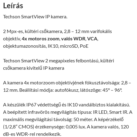
Leírás
es
IP
Techson SmartView IP kamera.
kamera
mennyiség
2 Mpx-es, kültéri csőkamera, 2,8 – 12 mm varifokális
objektív,
4x motoros zoom
,
valós WDR
,
VCA
,
objektumazonosítás, IK10, microSD, PoE
Techson SmartView 2 megapixeles felbontású, kültéri
csőkamera kivitelű IP kamera
A kamera 4x motorzoom objektívjének fókusztávolsága: 2,8 –
12 mm. Beállítási módja: autofókusz, látószöge: 45° – 96°.
A készülék IP67 védettségű és IK10 vandálbiztos kialakítású.
A beépített infravörös megvilágítás típusa: IR LED, Smart IR. A
maximális megvilágítási távolság: 50 méter. A képérzékelő
(1/2,8″ CMOS) érzékenysége: 0,005 lux. A kamera valós, 120
dB-es WDR-rel rendelkezik.