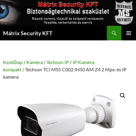
Kilépés
a
tartalomba
Keresés
Mátrix Security KFT
ELSŐDL
MENÜ
Kezdőlap
/
Kamera
/
Techson IP
/
IP Kamera
kompakt
/ Techson TCI MS5 C002 IH50 AM Z4 2 Mpx-es IP
kamera