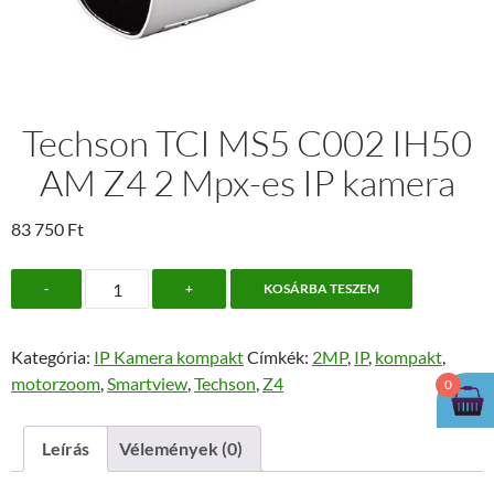
Techson TCI MS5 C002 IH50
AM Z4 2 Mpx-es IP kamera
83 750
Ft
Techson
-
+
KOSÁRBA TESZEM
TCI
MS5
Kategória:
IP Kamera kompakt
Címkék:
2MP
,
IP
,
kompakt
,
C002
motorzoom
,
Smartview
,
Techson
,
Z4
0
IH50
AM
Z4
Leírás
Vélemények (0)
2
Mpx-