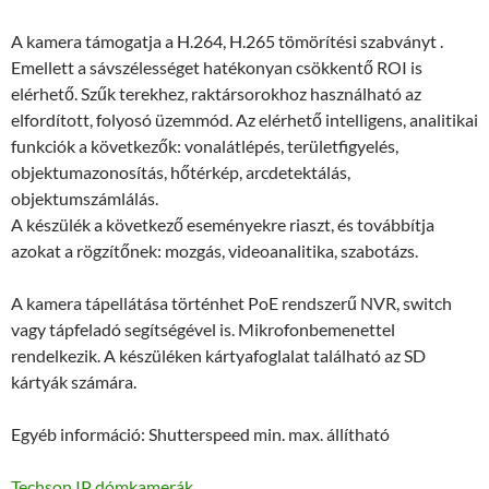
A kamera támogatja a H.264, H.265 tömörítési szabványt .
Emellett a sávszélességet hatékonyan csökkentő ROI is
elérhető. Szűk terekhez, raktársorokhoz használható az
elfordított, folyosó üzemmód. Az elérhető intelligens, analitikai
funkciók a következők: vonalátlépés, területfigyelés,
objektumazonosítás, hőtérkép, arcdetektálás,
objektumszámlálás.
A készülék a következő eseményekre riaszt, és továbbítja
azokat a rögzítőnek: mozgás, videoanalitika, szabotázs.
A kamera tápellátása történhet PoE rendszerű NVR, switch
vagy tápfeladó segítségével is. Mikrofonbemenettel
rendelkezik. A készüléken kártyafoglalat található az SD
kártyák számára.
Egyéb információ: Shutterspeed min. max. állítható
Techson IP dómkamerák.