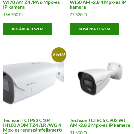
WI70 AM Z4 /PA 6 Mpx-es
WI50 AM -2.8 4 Mpx-es IP
IP kamera
kamera
156 700
Ft
77 320
Ft
KOSÁRBA TESZEM
KOSÁRBA TESZEM
Akció!
Techson TCI PS3 C104
Techson TCI EC5 C902 WI
IH100 ADM TZ4 /LR /WG 4
AM -2.8 2 Mpx-es IP kamera
Mpx-es rendszámfelismerő
31 600
Ft