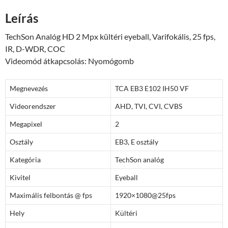
AHD
Leírás
varifokál
mennyiség
TechSon Analóg HD 2 Mpx kültéri eyeball, Varifokális, 25 fps,
IR, D-WDR, COC
Videomód átkapcsolás: Nyomógomb
Megnevezés
TCA EB3 E102 IH50 VF
Videorendszer
AHD, TVI, CVI, CVBS
Megapixel
2
Osztály
EB3, E osztály
Kategória
TechSon analóg
Kivitel
Eyeball
Maximális felbontás @ fps
1920×1080@25fps
Hely
Kültéri