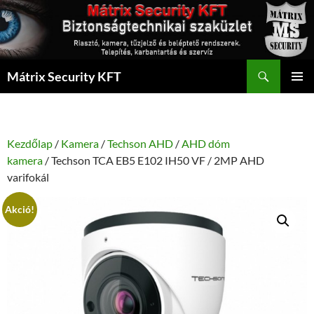
Kilépés
a
tartalomba
Keresés
Mátrix Security KFT
ELSŐDL
MENÜ
Kezdőlap
/
Kamera
/
Techson AHD
/
AHD dóm
kamera
/ Techson TCA EB5 E102 IH50 VF / 2MP AHD
varifokál
Akció!