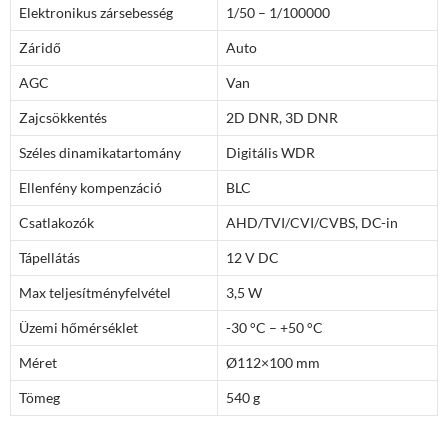
Elektronikus zársebesség
1/50 – 1/100000
Záridő
Auto
AGC
Van
Zajcsökkentés
2D DNR, 3D DNR
Széles dinamikatartomány
Digitális WDR
Ellenfény kompenzáció
BLC
Csatlakozók
AHD/TVI/CVI/CVBS, DC-in
Tápellátás
12 V DC
Max teljesítményfelvétel
3,5 W
Üzemi hőmérséklet
-30 °C – +50 °C
Méret
Ø112×100 mm
Tömeg
540 g