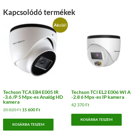
Kapcsolódó termékek
Akció!
Techson TCA EB4 E005 IR
Techson TCI EL2 E006 WI A
-3.6 /P 5 Mpx-es Analóg HD
-2.8 6 Mpx-es IP kamera
kamera
42 370
Ft
Original
Current
20 820
Ft
15 600
Ft
price
price
KOSÁRBA TESZEM
was:
is:
KOSÁRBA TESZEM
20
15
820 Ft.
600 Ft.