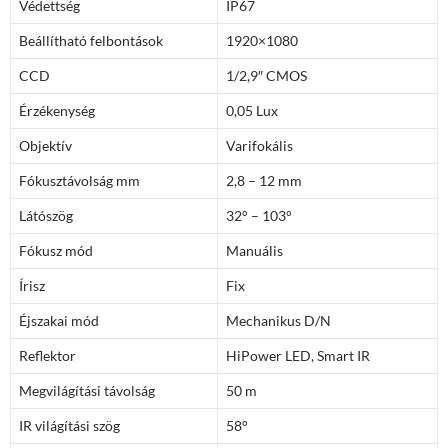
Védettség
IP67
Beállítható felbontások
1920×1080
CCD
1/2,9″ CMOS
Érzékenység
0,05 Lux
Objektív
Varifokális
Fókusztávolság mm
2,8 – 12 mm
Látószög
32° – 103°
Fókusz mód
Manuális
Írisz
Fix
Éjszakai mód
Mechanikus D/N
Reflektor
HiPower LED, Smart IR
Megvilágítási távolság
50 m
IR világítási szög
58°