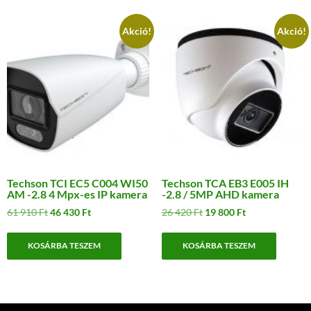
Akció!
Akció!
Techson TCI EC5 C004 WI50
Techson TCA EB3 E005 IH
AM -2.8 4 Mpx-es IP kamera
-2.8 / 5MP AHD kamera
Original
Current
Original
Current
61 910
Ft
46 430
Ft
26 420
Ft
19 800
Ft
price
price
price
price
was:
is:
was:
is:
KOSÁRBA TESZEM
KOSÁRBA TESZEM
61
46
26
19
910 Ft.
430 Ft.
420 Ft.
800 Ft.