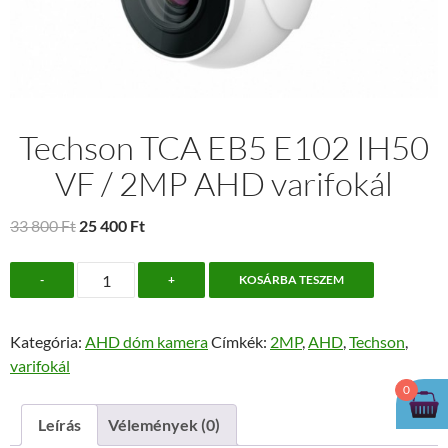
Techson TCA EB5 E102 IH50
VF / 2MP AHD varifokál
Original
Current
33 800
Ft
25 400
Ft
price
price
Techson
was:
is:
-
+
KOSÁRBA TESZEM
TCA
33
25
EB5
800 Ft.
400 Ft.
Kategória:
AHD dóm kamera
Címkék:
2MP
,
AHD
,
Techson
,
E102
varifokál
IH50
0
VF
/
Leírás
Vélemények (0)
2MP