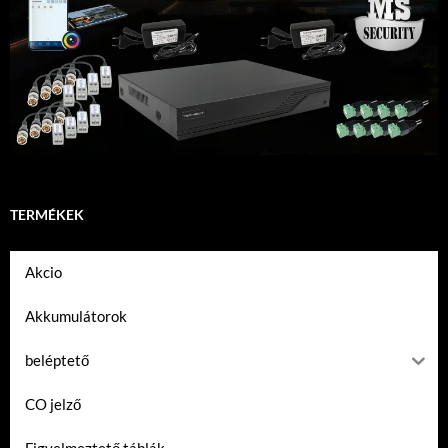
TERMÉKEK
Akcio
Akkumulátorok
beléptető
CO jelző