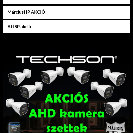
Márciusi IP AKCIÓ
AI ISP akció