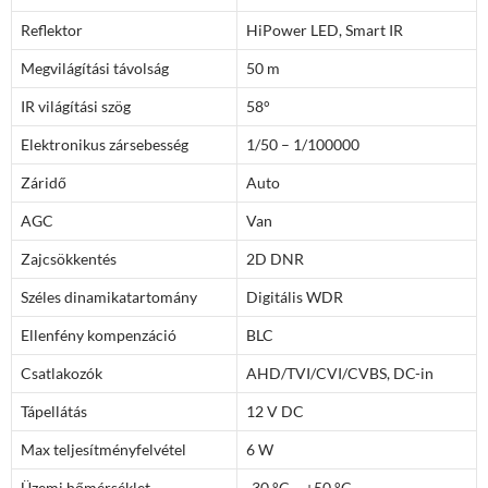
Reflektor
HiPower LED, Smart IR
Megvilágítási távolság
50 m
IR világítási szög
58°
Elektronikus zársebesség
1/50 – 1/100000
Záridő
Auto
AGC
Van
Zajcsökkentés
2D DNR
Széles dinamikatartomány
Digitális WDR
Ellenfény kompenzáció
BLC
Csatlakozók
AHD/TVI/CVI/CVBS, DC-in
Tápellátás
12 V DC
Max teljesítményfelvétel
6 W
Üzemi hőmérséklet
-30 °C – +50 °C