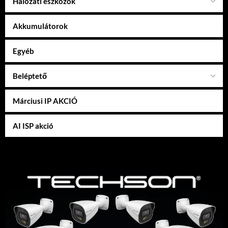
Hálózati eszközök
Akkumulátorok
Egyéb
Beléptető
Márciusi IP AKCIÓ
AI ISP akció