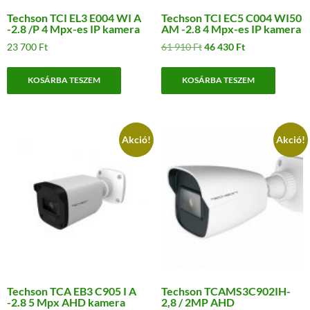
Techson TCI EL3 E004 WI A
Techson TCI EC5 C004 WI50
-2.8 /P 4 Mpx-es IP kamera
AM -2.8 4 Mpx-es IP kamera
Original
Current
23 700
Ft
61 910
Ft
46 430
Ft
price
price
was:
is:
KOSÁRBA TESZEM
KOSÁRBA TESZEM
61
46
910 Ft.
430 Ft.
Akció!
Akció!
Techson TCA EB3 C905 I A
Techson TCAMS3C902IH-
-2.8 5 Mpx AHD kamera
2,8 / 2MP AHD