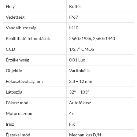
Hely
Kültéri
Védettség
IP67
Vandálbiztosság
IK10
Beállítható felbontások
2560×1936, 2560×1440
CCD
1/2,7” CMOS
Érzékenység
0,01 Lux
Objektív
Varifokális
Fókusztávolság mm
2,8 – 12 mm
Látószög
32° – 103°
Fókusz mód
Autofókusz
Motoros zoom
4x
Írisz
Fix
Éjszakai mód
Mechanikus D/N