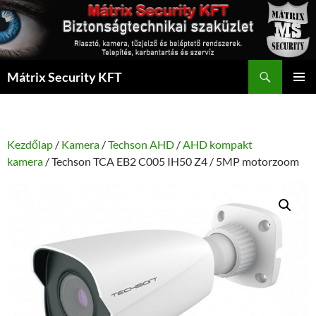
Kilépés
a
tartalomba
Keresés
Mátrix Security KFT
ELSŐDL
MENÜ
Kezdőlap
/
Kamera
/
Techson AHD
/
AHD kompakt
kamera
/ Techson TCA EB2 C005 IH50 Z4 / 5MP motorzoom