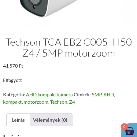
Techson TCA EB2 C005 IH50
Z4 / 5MP motorzoom
41 570
Ft
Elfogyott
Kategória:
AHD kompakt kamera
Címkék:
5MP
,
AHD
,
kompakt
,
motorzoom
,
Techson
,
Z4
Leírás
Vélemények (0)
0