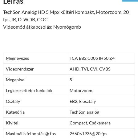
Leírás
TechSon Analóg HD 5 Mpx kültéri kompakt, Motorzoom, 20
fps, IR, D-WDR, COC
Videomód átkapcsolás: Nyomógomb
Megnevezés
TCA EB2 C005 IH50 Z4
Videorendszer
AHD, TVI, CVI, CVBS
Megapixel
5
Legkeresettebb funkciók
Motorzoom,
Osztály
EB2, E osztály
Kategória
TechSon analóg
Kivitel
Compact, Csőkamera
Maximális felbontás @ fps
2560×1936@20 fps